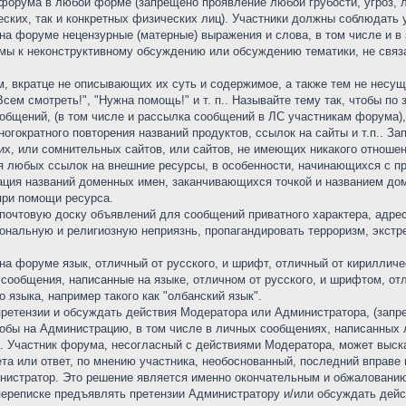
форума в любой форме (запрещено проявление любой грубости, угроз, л
еских, так и конкретных физических лиц). Участники должны соблюдат
на форуме нецензурные (матерные) выражения и слова, в том числе и в
мы к неконструктивному обсуждению или обсуждению тематики, не связ
м, вкратце не описывающих их суть и содержимое, а также тем не несущ
Всем смотреть!", "Нужна помощь!" и т. п.. Называйте тему так, чтобы по
общений, (в том числе и рассылка сообщений в ЛС участникам форума),
ногократного повторения названий продуктов, ссылок на сайты и т.п..
их, или сомнительных сайтов, или сайтов, не имеющих никакого отноше
любых ссылок на внешние ресурсы, в особенности, начинающихся с проток
кация названий доменных имен, заканчивающихся точкой и названием дом
при помощи ресурса.
почтовую доску объявлений для сообщений приватного характера, адресо
иональную и религиозную неприязнь, пропагандировать терроризм, экст
на форуме язык, отличный от русского, и шрифт, отличный от кирилличе
 сообщения, написанные на языке, отличном от русского, и шрифтом, о
 языка, например такого как "олбанский язык".
претензии и обсуждать действия Модератора или Администратора, (зап
бы на Администрацию, в том числе в личных сообщениях, написанных л
 Участник форума, несогласный с действиями Модератора, может выска
та или ответ, по мнению участника, необоснованный, последний вправе
истратор. Это решение является именно окончательным и обжалованию
 переписке предъявлять претензии Администратору и/или обсуждать де