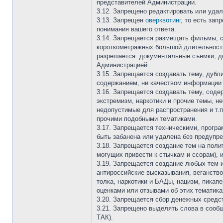
представителей Администрации.
3.12. Запрещено редактировать или уда
3.13. Запрещен
оверквотинг
, то есть за
понимания вашего ответа.
3.14. Запрещается размещать фильмы, се
короткометражных большой длительности
разрешается: документальные съемки, до
Администрацией.
3.15. Запрещается создавать тему, дуб
содержанием, ни качеством информации 
3.16. Запрещается создавать тему, со
экстремизм, наркотики и прочие темы, 
недопустимые для распространения и т.
прочими подобными тематиками.
3.17. Запрещается техническими, прогр
быть забанена или удалена без предупр
3.18. Запрещается создание тем на поли
могущих привести к стычкам и ссорам), 
3.19. Запрещается создание любых тем 
антироссийские высказывания, веганство
толка, наркотики и БАДы, нацизм, пика
оценками или отзывами об этих тематика
3.20. Запрещается сбор денежных средс
3.21. Запрещено выделять слова в сооб
ТАК).