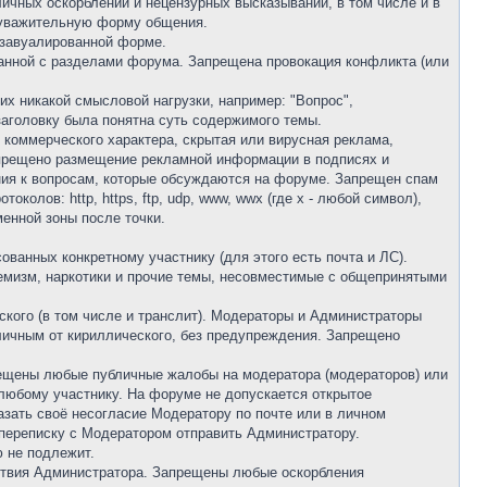
ичных оскорблений и нецензурных высказываний, в том числе и в
ь уважительную форму общения.
 завуалированной форме.
анной с разделами форума. Запрещена провокация конфликта (или
их никакой смысловой нагрузки, например: "Вопрос",
 заголовку была понятна суть содержимого темы.
 коммерческого характера, скрытая или вирусная реклама,
 Запрещено размещение рекламной информации в подписях и
ния к вопросам, которые обсуждаются на форуме. Запрещен спам
олов: http, https, ftp, udp, www, wwx (где х - любой символ),
енной зоны после точки.
ванных конкретному участнику (для этого есть почта и ЛС).
ремизм, наркотики и прочие темы, несовместимые с общепринятыми
ского (в том числе и транслит). Модераторы и Администраторы
тличным от кириллического, без предупреждения. Запрещено
рещены любые публичные жалобы на модератора (модераторов) или
юбому участнику. На форуме не допускается открытое
зать своё несогласие Модератору по почте или в личном
 переписку с Модератором отправить Администратору.
 не подлежит.
йствия Администратора. Запрещены любые оскорбления