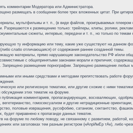
лять комментарии Модератора или Администратора.
прещено размещать в сообщении более трех вложенных цитат. При цитиро
риалы, мультфильмы и т. п., (в виде файлов, проигрываемых плеером в
. Разрешаются к размещению только: трейлеры, клипы, ролики, реклам
кументальные сюжеты, интервью, передачи и т. п., но только по темам о
лирующую ту информацию или тему, какие уже существуют на данном ф
(либо слабо отличающаяся) от содержания раннее созданной темы.
держащую материалы, прямо нарушающие законодательство РФ и/или об
несовместимые с общепринятыми законами морали и приличия; содержащ
п. Запрещено размещение порнографии. Запрещено размещение любых м
аммными или иными средствами и методами препятствовать работе фору
еждения.
тическую или религиозную тематики, или другие схожие с ними тематик
и обсуждении этих тематик на форуме.
и публикация комментариев, пропагандирующих, восхваляющих, одобря
, вегетерианство, гомосексуализм и другие нетрадиционные ориентации
перство, половые извращения, русофобию, сатанизм, сектантство, фаши
х, будет приравнено к пропаганде данных тематик.
тв на форуме по любому поводу, не связанному с развитием, работой, 
щениях или заголовках тем разным регистром (нАпрИмЕр тАк), либо чр