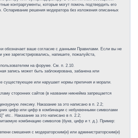
етные контраргументы, которые могут помочь подтвердить его
аю. Оспаривание решения модератора без изложения описанных
ки обозначает ваше согласие с данными Правилами. Если вы не
и уже зарегистрировались, напишите, пожалуйста,
 пользователем на форуме. См. п. 2.10.
тная запись может быть заблокирована, забанена или
 уже существующее или нарушает нормы приличия и морали.
кламу сторонних сайтов (в названии никнейма запрещается
нзурную лексику. Наказание за это написано в п. 2.2;
 одних цифр или цифр в комбинации с небуквенными символами
1]" etc.. Наказание за это написано в п. 2.2;
читаемую комбинацию символов (букв, цифр и т. д.). Пример:
тепени смешения с модераторским(и) или администраторским(и)