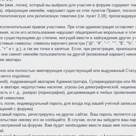
йм (имя, логин), который вы выбрали для участия в форуме содержит те
слова), образующие никнейм, нарушают один из этих пунктов Правил, по
т политическую или религиозную тематики (см. пункт 3.18); пропагандируют
я исключительным правом участника. При этом администрация оставляет
ения, если его использование нарушает общепринятые моральные и эти
же существующими до степени, могущей ввести в заблуждение других у
ые символы: символы верхнего регистра ("@", "#", "~", "`", "$", "%", "^", "
d", "+" и т. д.), а так же точки и запятые. Если, при регистрации, произо
 они сменят никнейм пользователю на другой (возможный вариант) никн
ние аватары:
тично или полностью имитирующее существующий или выдуманный Статус
 нечто подобное;
чной), подражающей аватарам Администратора, Супермодератора или М
 и аватара: недопустимы насилие, угрозы (на демографической, национа
бость и т. д., разврат (порнография), дискриминация в любых проявлени
кой символики.
ать логин, индивидуальный пароль для входа под вашей учётной запись
бщений с форума).
самый пароль, регистрируясь на других сайтах. Ваш пароль является с
ятельствах никому его не сообщайте. В случае, если вы забудете ваш п
смотренной на форуме. Вам будет необходимо ввести ваше имя пользова
il.