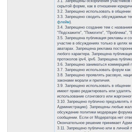
3.1. Запрещены оскорбления участников 
скрытой форме, как в отношении юридич
3.2. Запрещено использовать в общении 
3.3. Запрещено сводить обсуждаемые те
флейм
).
3.4. Запрещено создание тем с название
"Подскажите", "Помогите", "Проблема", "
3.5. Запрещена публикация рекламы и со
участие в обсуждениях только в целях м
аватарах. Запрещена реклама посторонн
любого характера. Запрещена публикация 
протоколов ipv4, ipv6. Запрещена публи
3.6. Запрещено заниматься коммерцией 
3.7. Запрещено использовать форум как 
3.8. Запрещено проявлять расовую, нац
законами морали и приличия.
3.9. Запрещено использовать в общении 
имеют право редактировать или удалять
использование слэнгового или жаргонного
3.10. Запрещено публично предъявлять 
Администрацию). Запрещены любые жало
обсуждение политики модерации форума.
сообщении. Если от Модератора нет отве
Окончательное решение принимает Админ
3.11. Запрещено публично или в личной