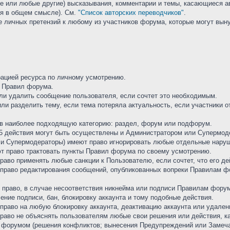
е или любые другие) высказывания, комментарии и темы, касающиеся ав
ия в общем смысле). См.
"Список авторских переводчиков"
.
е личных претензий к любому из участников форума, которые могут вын
ацией ресурса по личному усмотрению.
м Правил форума.
или удалить сообщение пользователя, если сочтет это необходимым.
или разделить тему, если тема потеряла актуальность, если участники о
 в наиболее подходящую категорию: раздел, форум или подфорум.
. 4.5 действия могут быть осуществлены и Администратором или Супермо
ор и Супермодераторы) имеют право игнорировать любые отдельные нару
т право трактовать пункты Правил форума по своему усмотрению.
право применять любые санкции к Пользователю, если сочтет, что его д
й право редактирования сообщений, опубликованных вопреки Правилам ф
й право, в случае несоответствия никнейма или подписи Правилам фору
ение подписи, бан, блокировку аккаунта и тому подобные действия.
 право на любую блокировку аккаунта, деактивацию аккаунта или удален
 право не объяснять пользователям любые свои решения или действия, 
 форумом (решения конфликтов; вынесения Предупреждений или Замечан