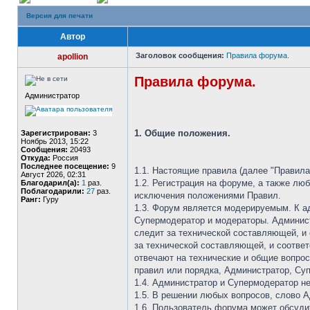
Версия для печати
Автор
Заголовок сообщения:
Правила форума.
apollion
Правила форума.
Администратор
1. Общие положения.
Зарегистрирован:
3
Ноябрь 2013, 15:22
Сообщения:
20493
Откуда:
Россия
Последнее посещение:
9
1.1. Настоящие правила (далее "Правила
Август 2026, 02:31
1.2. Регистрация на форуме, а также лю
Благодарил(а):
1
раз.
Поблагодарили:
27
раз.
исключения положениями Правил.
Ранг:
Гуру
1.3. Форум является модерируемым. К а
Супермодератор и модераторы. Админис
следит за технической составляющей, и
за технической составляющей, и соотве
отвечают на технические и общие вопро
правил или порядка, Администратор, Су
1.4. Администратор и Супермодератор н
1.5. В решении любых вопросов, слово 
1.6. Пользователь форума может обсуди