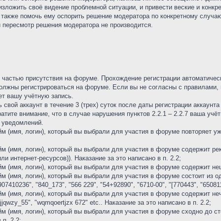
зложить своё видение проблемной ситуации, и привести веские и конкр
а также помочь ему оспорить решение модератора по конкретному случ
и пересмотр решения модератора не производится.
й частью присутствия на форуме. Прохождение регистрации автоматичес
олжны регистрироваться на форуме. Если вы не согласны с правилами, 
т вашу учётную запись.
 свой аккаунт в течение 3 (трех) суток после даты регистрации аккаунта
ратите внимание, что в случае нарушения пунктов 2.2.1 – 2.2.7 ваша учё
 уведомлений.
ейм (имя, логин), который вы выбрали для участия в форуме повторяет
йм (имя, логин), который вы выбрали для участия в форуме содержит ре
и интернет-ресурсов)). Наказание за это написано в п. 2.2;
м (имя, логин), который вы выбрали для участия в форуме содержит неце
йм (имя, логин), который вы выбрали для участия в форуме состоит из
"907410236", "840_173", "566 229", "54+92890", "6710-00", "[770443", "65081
йм (имя, логин), который вы выбрали для участия в форуме содержит не
jqwzy_55", "wqmqoertjzx 672" etc.. Наказание за это написано в п. 2.2;
йм (имя, логин), который вы выбрали для участия в форуме сходно до с
п. 2.2;