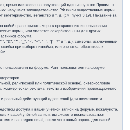
кст, прямо или косвенно нарушающий один из пунктов Правил: п.
скольку: нарушают законодательство РФ и/или общественные нормы
 вегетерианство, веганство и т. д. (см. пункт 3.19). Наказание за
 за собой право принять меры к прекращению использования
ческие нормы, или является оскорбительным для других
частников форума.
&", "*", "_", "-", "+", "=", "|", "\" и т. д.); символы, исключенные
шла ошибка при выборе никнейма, или опечатка, обратитесь к
ейм.
 пользователя на форуме, Ранг пользователя на форуме,
одераторов.
льной, религиозной или политической основе), сквернословие
ях, коммерческая реклама, тексты и изображения провокационного
ю и реальный действующий адрес email (для возможности
редством доступа к вашей учётной записи на форуме, пожалуйста,
ароль к вашей учётной записи, вы сможете воспользоваться
теля и ваш адрес email, после чего новый пароль для вашей