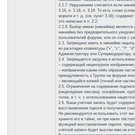
2.2.7. Нарушением считается если никне
3.16, п. 3.18, п. 3.19. То есть слово (
морали и т. д. (см. пункт 3.16); содержа
это написано в п. 2.2;
2.2.8. Выбор имени (никнейма) являетс
никнейма без предварительного уведомл
пользователей форума, или он схож с у
2.3. Запрещено иметь в никнейме недопустим
из раскладки клавиатуры ("•", "c", "?", "
Администратору или Супермодератору, и
2.4. Запрещается загрузка и использова
– содержащей нецензурное изображение;
– изображение каким-либо образом час
принадлежность к Группе на форуме или
– являющейся копией (точной или части
2.5. Ограничения на содержание подписи
(нецензурная лексика), оскорбления, гру
толка, в т. ч. с использованием нацистс
2.6. Ваша учётная запись будет содерж
восстановления пароля и получения соо
Не рекомендуется использовать этот же 
храните его в тайне, ни при каких обсто
функцией восстановления пароля, преду
учётной записи будет выслан вам на e-ma