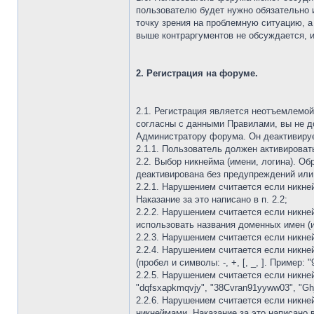
пользователю будет нужно обязательно и
точку зрения на проблемную ситуацию, 
выше контраргументов не обсуждается, 
2. Регистрация на форуме.
2.1. Регистрация является неотъемлемо
согласны с данными Правилами, вы не д
Администратору форума. Он деактивируе
2.1.1. Пользователь должен активировать
2.2. Выбор никнейма (имени, логина). Об
деактивирована без предупреждений или
2.2.1. Нарушением считается если никн
Наказание за это написано в п. 2.2;
2.2.2. Нарушением считается если никне
использовать названия доменных имен (ил
2.2.3. Нарушением считается если никней
2.2.4. Нарушением считается если никне
(пробел и символы: -, +, [, _, ]. Пример: 
2.2.5. Нарушением считается если никне
"dqfsxapkmqvjy", "38Cvran91yyww03", "Ghj
2.2.6. Нарушением считается если никне
никнеймами. Наказание за это написано в 