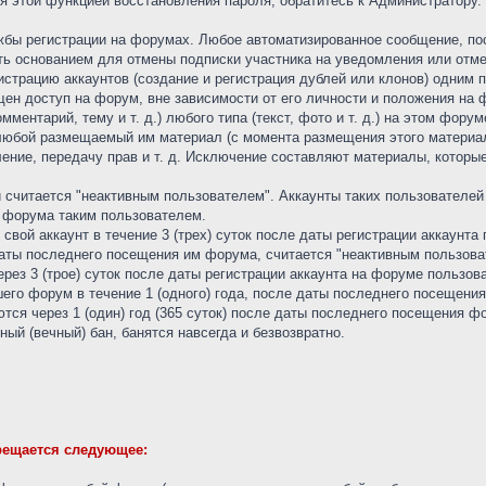
я этой функцией восстановления пароля, обратитесь к Администратору.
ужбы регистрации на форумах. Любое автоматизированное сообщение, п
ь основанием для отмены подписки участника на уведомления или отме
страцию аккаунтов (создание и регистрация дублей или клонов) одним 
щен доступ на форум, вне зависимости от его личности и положения на 
ментарий, тему и т. д.) любого типа (текст, фото и т. д.) на этом фор
 любой размещаемый им материал (с момента размещения этого материа
ление, передачу прав и т. д. Исключение составляют материалы, которы
й считается "неактивным пользователем". Аккаунты таких пользователей
 форума таким пользователем.
 свой аккаунт в течение 3 (трех) суток после даты регистрации аккаун
 даты последнего посещения им форума, считается "неактивным пользова
рез 3 (трое) суток после даты регистрации аккаунта на форуме пользов
шего форум в течение 1 (одного) года, после даты последнего посещени
тся через 1 (один) год (365 суток) после даты последнего посещения ф
ый (вечный) бан, банятся навсегда и безвозвратно.
рещается следующее: