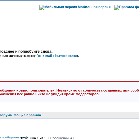
Мобильная версия
позднее и попробуйте снова.
м или личному запросу (
на e-mail обратной связи
).
общений новых пользователей. Независимо от количества созданных ими сооб
ообщения все равно никто не увидит кроме модераторов.
форума. Общие правила.
Страница
1
из
1
[ Сообщений: 4 ]