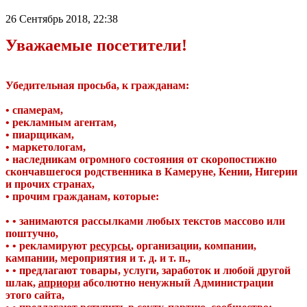
26 Сентябрь 2018, 22:38
Уважаемые посетители!
Убедительная просьба, к гражданам:
• спамерам,
• рекламным агентам,
• пиарщикам,
• маркетологам,
• наследникам огромного состояния от скоропостижно
скончавшегося родственника в Камеруне, Кении, Нигерии
и прочих странах,
• прочим гражданам, которые:
• • занимаются рассылками любых текстов массово или
поштучно,
• • рекламируют
ресурсы
, организации, компании,
кампании, мероприятия и т. д. и т. п.,
• • предлагают товары, услуги, заработок и любой другой
шлак,
априори
абсолютно ненужный Администрации
этого сайта,