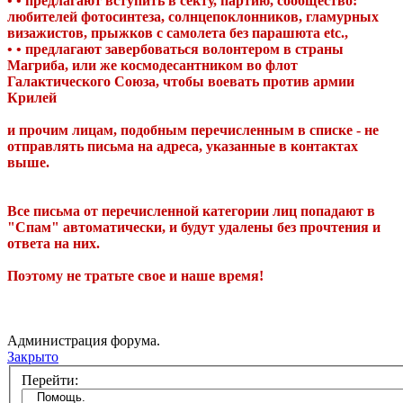
• • предлагают вступить в секту, партию, сообщество:
любителей фотосинтеза, солнцепоклонников, гламурных
визажистов, прыжков с самолета без парашюта etc.,
• • предлагают завербоваться волонтером в страны
Магриба, или же космодесантником во флот
Галактического Союза, чтобы воевать против армии
Крилей
и прочим лицам, подобным перечисленным в списке - не
отправлять письма на адреса, указанные в контактах
выше.
Все письма от перечисленной категории лиц попадают в
"Спам" автоматически, и будут удалены без прочтения и
ответа на них.
Поэтому не тратьте свое и наше время!
Администрация форума.
Закрыто
Перейти: