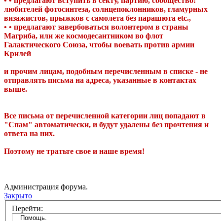
• • предлагают вступить в секту, партию, сообщество:
любителей фотосинтеза, солнцепоклонников, гламурных
визажистов, прыжков с самолета без парашюта etc.,
• • предлагают завербоваться волонтером в страны
Магриба, или же космодесантником во флот
Галактического Союза, чтобы воевать против армии
Крилей
и прочим лицам, подобным перечисленным в списке - не
отправлять письма на адреса, указанные в контактах
выше.
Все письма от перечисленной категории лиц попадают в
"Спам" автоматически, и будут удалены без прочтения и
ответа на них.
Поэтому не тратьте свое и наше время!
Администрация форума.
Закрыто
Перейти: