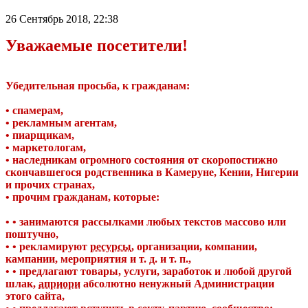
26 Сентябрь 2018, 22:38
Уважаемые посетители!
Убедительная просьба, к гражданам:
• спамерам,
• рекламным агентам,
• пиарщикам,
• маркетологам,
• наследникам огромного состояния от скоропостижно
скончавшегося родственника в Камеруне, Кении, Нигерии
и прочих странах,
• прочим гражданам, которые:
• • занимаются рассылками любых текстов массово или
поштучно,
• • рекламируют
ресурсы
, организации, компании,
кампании, мероприятия и т. д. и т. п.,
• • предлагают товары, услуги, заработок и любой другой
шлак,
априори
абсолютно ненужный Администрации
этого сайта,