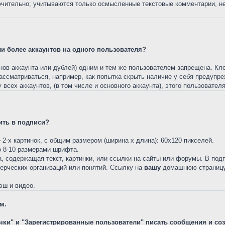
ючительно; учитываются только осмысленные текстовые комментарии, не
ли более аккаунтов на одного пользователя?
онов аккаунта или дублей) одним и тем же пользователем запрещена. К
ссматриваться, например, как попытка скрыть наличие у себя предупреж
всех аккаунтов, (в том числе и основного аккаунта), этого пользователя
ить в подписи?
 2-х картинок, с общим размером (ширина х длина): 60x120 пикселей.
о 8-10 размерами шрифта.
а, содержащая текст, картинки, или ссылки на сайты или форумы. В по
мерческих организаций или понятий. Ссылку на
вашу
домашнюю страницу, 
эш и видео.
м.
ички" и "Зарегистрированные пользователи" писать сообщения и со