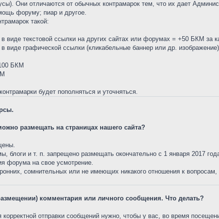
сы). Они отличаются от обычных контрамарок тем, что их дает Админис
мощь форуму; пиар и другое.
трамарок такой:
в виде текстовой ссылки на других сайтах или форумах = +50 БКМ за 
в виде графической ссылки (кликабельные баннер или др. изображение)
+100 БКМ
КМ
 контрамарки будет пополняться и уточняться.
рсы.
 можно размещать на страницах нашего сайта?
щены.
, блоги и т. п. запрещено размещать окончательно с 1 января 2017 год
я форума на свое усмотрение.
ронних, сомнительных или не имеющих никакого отношения к вопросам
размещении) комментария или личного сообщения. Что делать?
я корректной отправки сообщений нужно, чтобы у вас, во время посеще