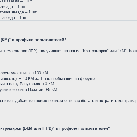
ая звезда – 1 шт.
звезда – 1 шт.
овая звезда – 1 шт.
 звезда – 1 шт.
 (КМ)" в профиле пользователей?
стема баллов (IFP), получившая название "Контрамарки" или "КМ". Кон
форум участника: +100 КМ
тивность): + 10 КМ за 1 час пребывания на форуме
ный в вашу Репутацию: +3 КМ
угим юзерам в Позитив: +5 КМ
енится. Добавятся новые возможности заработать и потратить контрама
Контрамарки (БКМ или IFPB)" в профиле пользователей?