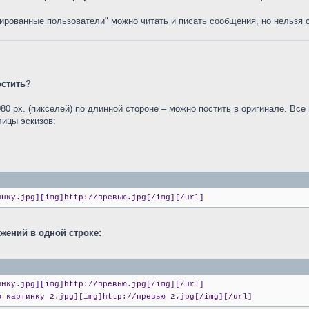
рированные пользователи" можно читать и писать сообщения, но нельзя 
остить?
0 px. (пикселей) по длинной стороне – можно постить в оригинале. Все
лицы эскизов:
инку.jpg][img]http://превью.jpg[/img][/url]
жений в одной строке:
инку.jpg][img]http://превью.jpg[/img][/url]
ю картинку 2.jpg][img]http://превью 2.jpg[/img][/url]