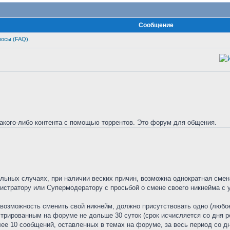
Сообщение
росы (FAQ).
 какого-либо контента с помощью торрентов. Это форум для общения.
льных случаях, при наличии веских причин, возможна однократная смен
стратору или Супермодератору с просьбой о смене своего никнейма с у
 возможность сменить свой никнейм, должно присутствовать одно (любое
стрированным на форуме не дольше 30 суток (срок исчисляется со дня р
лее 10 сообщений, оставленных в темах на форуме, за весь период со д