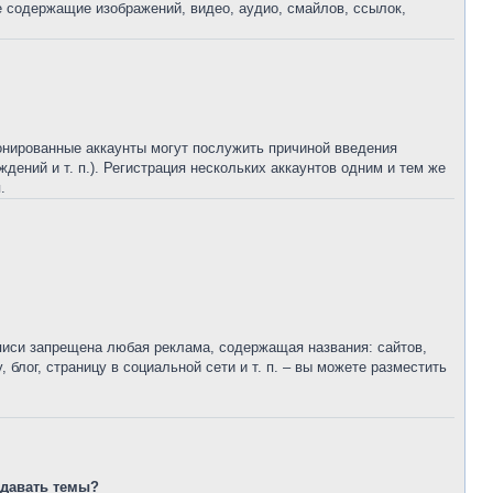
 содержащие изображений, видео, аудио, смайлов, ссылок,
лонированные аккаунты могут послужить причиной введения
дений и т. п.). Регистрация нескольких аккаунтов одним и тем же
.
дписи запрещена любая реклама, содержащая названия: сайтов,
блог, страницу в социальной сети и т. п. – вы можете разместить
здавать темы?