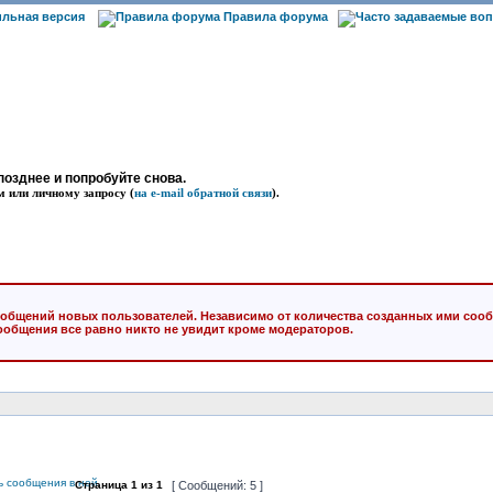
льная версия
Правила форума
позднее и попробуйте снова.
м или личному запросу (
на e-mail обратной связи
).
общений новых пользователей. Независимо от количества созданных ими сооб
ообщения все равно никто не увидит кроме модераторов.
Страница
1
из
1
[ Сообщений: 5 ]