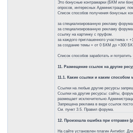
Это бонусные контрамарки (БКМ или бону
опросов, интересных Администрации; по
Список способов получения бонусных кон
за специализированную рекламу форума 
за специализированную рекламу форума 
ссылку на картинку с пруфом.
за каждого приглашенного участника = 
за создание темы = от 0 БКМ до +300 Б
Список способов заработать и потратить
11. Размещение ссылок на другие ресу
11.1. Какие ссылки и каким способом
Ссылки на любые другие ресурсы запре
Ссылки на другие ресурсы: сайты, форумы
размещает исключительно Администраци
Запрещена реклама в виде ссылок посто
См. пункт 3.5. Правил форума.
12. Произошла ошибка при отправке (
На сайте установлен плагин Антибот. Дл