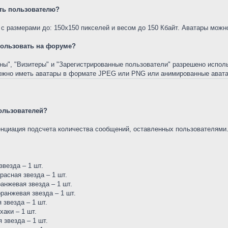
еть пользователю?
 размерами до: 150х150 пикселей и весом до 150 Кбайт. Аватары можно
пользовать на форуме?
уны", "Визитеры" и "Зарегистрированные пользователи" разрешено испо
ожно иметь аватары в формате JPEG или PNG или анимированные авата
пользователей?
нциация подсчета количества сообщений, оставленных пользователями
везда – 1 шт.
расная звезда – 1 шт.
анжевая звезда – 1 шт.
ранжевая звезда – 1 шт.
 звезда – 1 шт.
аки – 1 шт.
 звезда – 1 шт.