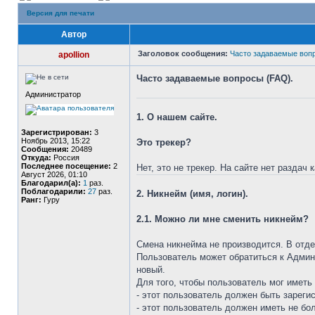
Версия для печати
Автор
Заголовок сообщения:
Часто задаваемые воп
apollion
Часто задаваемые вопросы (FAQ).
Администратор
1. О нашем сайте.
Зарегистрирован:
3
Ноябрь 2013, 15:22
Это трекер?
Сообщения:
20489
Откуда:
Россия
Последнее посещение:
2
Нет, это не трекер. На сайте нет раздач
Август 2026, 01:10
Благодарил(а):
1
раз.
Поблагодарили:
27
раз.
2. Никнейм (имя, логин).
Ранг:
Гуру
2.1. Можно ли мне сменить никнейм?
Смена никнейма не производится. В отде
Пользователь может обратиться к Админи
новый.
Для того, чтобы пользователь мог иметь
- этот пользователь должен быть зареги
- этот пользователь должен иметь не бо