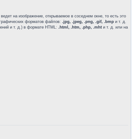
 ведет на изображение, открываемое в соседнем окне, то есть это
м графических форматов файлов:
.jpg, .jpeg, .png, .gif, .bmp
и т. д.
ений и т. д.) в формате HTML:
.html, .htm, .php, .mht
и т. д. или на