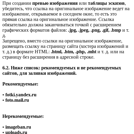
При создании
превью изображения
или
таблицы эскизов
,
убедитесь, что ссылка на оригинальное изображение ведет на
изображение, открываемое в соседнем окне, то есть это
прямая ссылка на оригинальное изображение. Ссылка
обязательно должна заканчиваться точкой с расширением
графических форматов файлов:
.jpg, .jpeg, .png, .gif, .bmp
и т.
д.
Запрещено, вместо ссылки на оригинальное изображение,
размещать ссылку на страницу сайта (хостера изображений и
т. д.) в формате HTML:
.html, .htm, .php, .mht
и т. д. или на
страницу без расширения в адресной строке.
6.2. Ниже список: рекомендуемых и не рекомендуемых
сайтов, для заливки изображений.
Рекомендуемые:
•
fotki.yandex.ru
•
foto.mail.ru
Нерекомендуемые:
•
imagеban.ru
•
uploads.ru