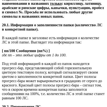
наименовании в названиях
только
: кириллицу, латиницу,
арабские и римские цифры, кавычки, пунктуацию, пробел
и символ №. Просьба не использовать любые другие
символы в названиях новых папок.
20.1. Информация о заполненности папки (количество ЛС
в конкретной папке).
В каждой папке в заголовке есть информация о количестве
ЛС в этой папке. Выглядит эта информация так:
[ nn/100 Сообщения (nn%) ]
где nn – это любые цифры от 1 до 100.
Под этой информацией в каждой из папок находится
прогресс-бар, представляющий собой горизонтальную
цветную текстовую полосу, который сигнализирует своим
цветом о заполненности конкретной папки. Цвет полосы
прогресс-бара может варьироваться в градациях от серого до
красного. Красный цвет полосы прогресс-бара – сигнал том,
что в скором времени конкретная папка заполнится
сообщениями на 100%, т.е. количество ЛС в этой папке станет
равным 100 ЛС.
20.2. Перемещение ЛС.