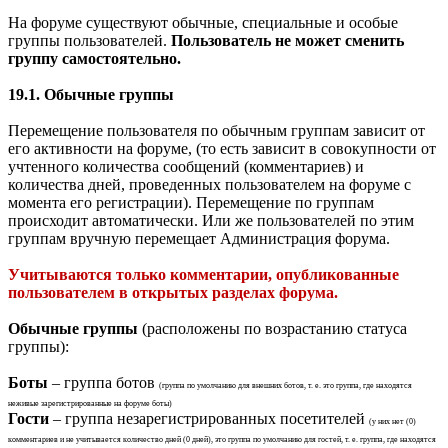
На форуме существуют обычные, специальные и особые
группы пользователей.
Пользователь не может сменить
группу самостоятельно.
19.1. Обычные группы
Перемещение пользователя по обычным группам зависит от
его активности на форуме, (то есть зависит в совокупности от
учтенного количества сообщений (комментариев) и
количества дней, проведенных пользователем на форуме с
момента его регистрации). Перемещение по группам
происходит автоматически. Или же пользователей по этим
группам вручную перемещает Администрация форума.
Учитываются только комментарии, опубликованные
пользователем в открытых разделах форума.
Обычные группы
(расположены по возрастанию статуса
группы):
Боты
– группа ботов
(группа по умолчанию для внешних ботов, т. е. это группа, где находятся
неживые зарегистрированные на форуме боты)
Гости
– группа незарегистрированных посетителей
(у них нет (0)
комментариев и не учитывается количество дней (0 дней), это группа по умолчанию для гостей, т. е. группа, где находятся