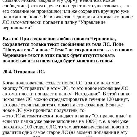
создано. Можно: закрыть эту форму, недописав новое
сообщение, (в этом случае оно перестанет существовать, т. к.
его создание не произошло) или же сохранить вручную уже
написанное новое ЛС в качестве Черновика и тогда это новое
ЛС автоматически попадет в папку "Управление
черновиками".
Важно! При сохранении любого нового Черновика,
сохраняется только текст сообщения из тела ЛС. Поле
"Получатель" и поле "Тема" не сохраняются, т. е. в новом
Черновике текст в этих полях будет отсутствовать
полностью и эти поля надо будет заполнить снова.
20.4. Отправка ЛС.
Когда пользователь, создает новое ЛС, а затем нажимает
кнопку "Отправить" в этом ЛС, то это новое исходящее ЛС
автоматически попадает в папку "Исходящие". В этой папке
исходящее ЛС можно отредактировать в течение 120 минут,
которые отсчитываются с момента его создания. Если же
новое ЛС уже прочитал получатель, то:
– это ЛС автоматически попадает в папку "Отправленные" и
если эта папка уже ранее заполнена на 100%, т. е. в ней уже
находится 100 старых ЛС, то там автоматически мгновенно
удалится одно самое старое ЛС (на момент попадания в эту