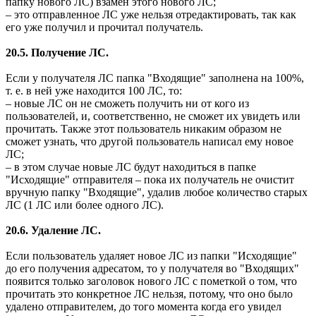
папку нового ЛС) взамен этого нового ЛС;
– это отправленное ЛС уже нельзя отредактировать, так как
его уже получил и прочитал получатель.
20.5. Получение ЛС.
Если у получателя ЛС папка "Входящие" заполнена на 100%,
т. е. в ней уже находится 100 ЛС, то:
– новые ЛС он не сможеть получить ни от кого из
пользователей, и, соответственно, не сможет их увидеть или
прочитать. Также этот пользователь никаким образом не
сможет узнать, что другой пользователь написал ему новое
ЛС;
– в этом случае новые ЛС будут находиться в папке
"Исходящие" отправителя – пока их получатель не очистит
вручную папку "Входящие", удалив любое количество старых
ЛС (1 ЛС или более одного ЛС).
20.6. Удаление ЛС.
Если пользователь удаляет новое ЛС из папки "Исходящие"
до его получения адресатом, то у получателя во "Входящих"
появится только заголовок нового ЛС с пометкой о том, что
прочитать это конкретное ЛС нельзя, потому, что оно было
удалено отправителем, до того момента когда его увидел