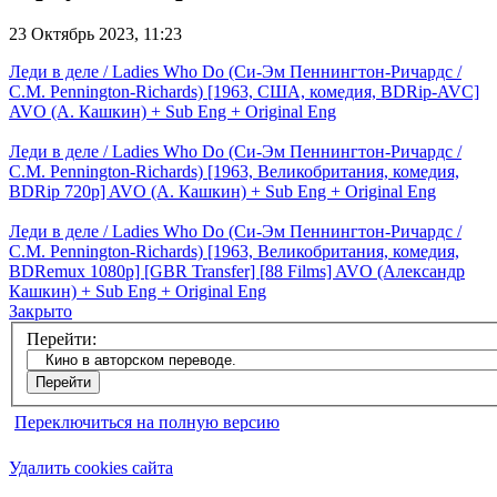
23 Октябрь 2023, 11:23
Леди в деле / Ladies Who Do (Си-Эм Пеннингтон-Ричардс /
C.M. Pennington-Richards) [1963, США, комедия, BDRip-AVC]
AVO (А. Кашкин) + Sub Eng + Original Eng
Леди в деле / Ladies Who Do (Си-Эм Пеннингтон-Ричардс /
C.M. Pennington-Richards) [1963, Великобритания, комедия,
BDRip 720p] AVO (А. Кашкин) + Sub Eng + Original Eng
Леди в деле / Ladies Who Do (Си-Эм Пеннингтон-Ричардс /
C.M. Pennington-Richards) [1963, Великобритания, комедия,
BDRemux 1080p] [GBR Transfer] [88 Films] AVO (Александр
Кашкин) + Sub Eng + Original Eng
Закрыто
Перейти:
Переключиться на полную версию
Удалить cookies сайта