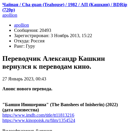
Чайная / Cha guan (Teahouse) / 1982 / АП (Кашкин) / BDRip
(720p)
apollion
apollion
Сообщения: 20493
Зарегистрирован: 3 Ноябрь 2013, 15:22
Откуда: Россия
Ранг: Гуру
Переводчик Александр Кашкин
вернулся к переводам кино.
27 Январь 2023, 00:43
Анонс нового перевода.
"Банши Инишерина" (The Banshees of Inisherin) (2022)
(дата неизвестна)
https://www.imdb.com/title/tt11813216
https://www.kinopoisk.ru/film/1354524
Видеофрагмент, 9 минут.