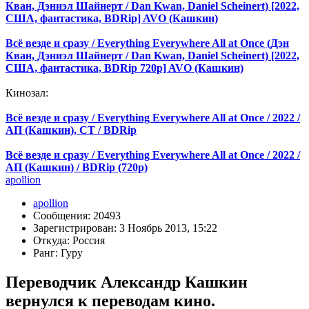
Кван, Дэниэл Шайнерт / Dan Kwan, Daniel Scheinert) [2022,
США, фантастика, BDRip] AVO (Кашкин)
Всё везде и сразу / Everything Everywhere All at Once (Дэн
Кван, Дэниэл Шайнерт / Dan Kwan, Daniel Scheinert) [2022,
США, фантастика, BDRip 720p] AVO (Кашкин)
Кинозал:
Всё везде и сразу / Everything Everywhere All at Once / 2022 /
АП (Кашкин), СТ / BDRip
Всё везде и сразу / Everything Everywhere All at Once / 2022 /
АП (Кашкин) / BDRip (720p)
apollion
apollion
Сообщения: 20493
Зарегистрирован: 3 Ноябрь 2013, 15:22
Откуда: Россия
Ранг: Гуру
Переводчик Александр Кашкин
вернулся к переводам кино.