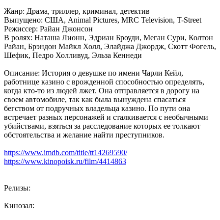
Жанр: Драма, триллер, криминал, детектив
Выпущено: США, Animal Pictures, MRC Television, T-Street
Режиссер: Райан Джонсон
В ролях: Наташа Лионн, Эдриан Броуди, Меган Сури, Колтон
Райан, Брэндон Майкл Холл, Элайджа Джордж, Скотт Фогель,
Шефик, Педро Холливуд, Эльза Кеннеди
Описание: История о девушке по имени Чарли Кейл,
работнице казино с врожденной способностью определять,
когда кто-то из людей лжет. Она отправляется в дорогу на
своем автомобиле, так как была вынуждена спасаться
бегством от подручных владельца казино. По пути она
встречает разных персонажей и сталкивается с необычными
убийствами, взяться за расследование которых ее толкают
обстоятельства и желание найти преступников.
https://www.imdb.com/title/tt14269590/
https://www.kinopoisk.ru/film/4414863
Релизы:
Кинозал: