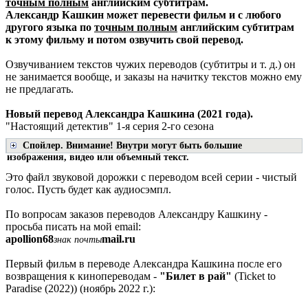
точным полным
английским субтитрам.
Александр Кашкин может перевести фильм и с любого
другого языка по
точным полным
английским субтитрам
к этому фильму и потом озвучить свой перевод.
Озвучиванием текстов чужих переводов (субтитры и т. д.) он
не занимается вообще, и заказы на начитку текстов можно ему
не предлагать.
Новый перевод Александра Кашкина (2021 года).
"Настоящий детектив" 1-я серия 2-го сезона
Спойлер. Внимание! Внутри могут быть большие
изображения, видео или объемный текст.
Это файл звуковой дорожки с переводом всей серии - чистый
голос. Пусть будет как аудиосэмпл.
По вопросам заказов переводов Александру Кашкину -
просьба писать на мой email:
apollion68
mail.ru
знак почты
Первый фильм в переводе Александра Кашкина после его
возвращения к кинопереводам -
"Билет в рай"
(Ticket to
Paradise (2022)) (ноябрь 2022 г.):