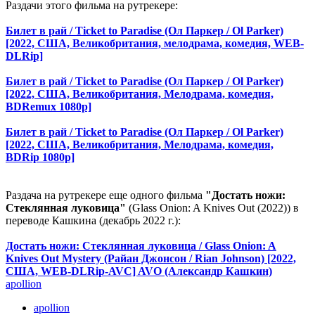
Раздачи этого фильма на рутрекере:
Билет в рай / Ticket to Paradise (Ол Паркер / Ol Parker)
[2022, США, Великобритания, мелодрама, комедия, WEB-
DLRip]
Билет в рай / Ticket to Paradise (Ол Паркер / Ol Parker)
[2022, США, Великобритания, Мелодрама, комедия,
BDRemux 1080p]
Билет в рай / Ticket to Paradise (Ол Паркер / Ol Parker)
[2022, США, Великобритания, Мелодрама, комедия,
BDRip 1080p]
Раздача на рутрекере еще одного фильма
"Достать ножи:
Стеклянная луковица"
(Glass Onion: A Knives Out (2022)) в
переводе Кашкина (декабрь 2022 г.):
Достать ножи: Стеклянная луковица / Glass Onion: A
Knives Out Mystery (Райан Джонсон / Rian Johnson) [2022,
США, WEB-DLRip-AVC] AVO (Александр Кашкин)
apollion
apollion