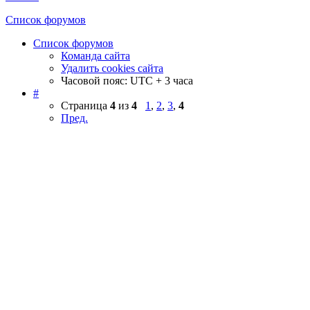
Список форумов
Список форумов
Команда сайта
Удалить cookies сайта
Часовой пояс: UTC + 3 часа
#
Страница
4
из
4
1
,
2
,
3
,
4
Пред.