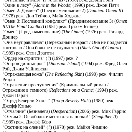
"Один в лесу" (
Alone in the Woods
) (1996) реж. Джон Патч
"Омен 2: Дэмиен" (Предзнаменование 2) (
Damien: Omen II
)
(1978) реж. Дон Тейлор, Майк Ходжис
"Омен 3: Последний конфликт" (Предзнаменование 3) (
Omen
III:The Final Conflict
) (1981) реж. Грэхэм Бэйкер
"Омен" (Предзнаменование) (
The Omen
) (1976) реж. Ричард
Доннер
"Она неуправляема" (Переходный возраст / Она не поддается
контролю / Она больше не слушается) (
She's Out of Control
)
(1989) реж. Стэн Драготи
"Ордер на стриптиз" (
?
) (1997) реж. ?
"Остров динозавров" (
Dinosaur Island
) (1994) реж. Фред Олен
Рэй, Джим Уайнорски
"Отражающая кожа" (
The Reflecting Skin
) (1990) реж. Филип
Ридли
"Отражение преступления" (Криминальный роман /
Отражение в темноте) (
Reflections on a Crime
) (1994) реж.
Джон Парди
"Отряд Беверли Хиллз" (
Troop Beverly Hills
) (1989) реж.
Джефф Кэнью
"Отчаяние" (Безнадега) (
Desperation
) (2006) реж. Мик Гаррис
"Отчим 2: Освободите место для папочки!" (
Stepfather II
)
(1989) реж. Джефф Бёрр
"Охотник на оленей" (
?
) (1978) реж. Майкл Чимино