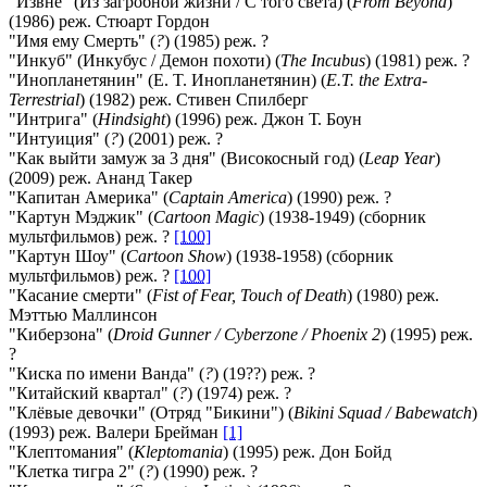
"Извне" (Из загробной жизни / С того света) (
From Beyond
)
(1986) реж. Стюарт Гордон
"Имя ему Смерть" (
?
) (1985) реж. ?
"Инкуб" (Инкубус / Демон похоти) (
The Incubus
) (1981) реж. ?
"Инопланетянин" (E. T. Инопланетянин) (
E.T. the Extra-
Terrestrial
) (1982) реж. Стивен Спилберг
"Интрига" (
Hindsight
) (1996) реж. Джон Т. Боун
"Интуиция" (
?
) (2001) реж. ?
"Как выйти замуж за 3 дня" (Високосный год) (
Leap Year
)
(2009) реж. Ананд Такер
"Капитан Америка" (
Captain America
) (1990) реж. ?
"Картун Мэджик" (
Cartoon Magic
) (1938-1949) (сборник
мультфильмов) реж. ?
[100]
"Картун Шоу" (
Cartoon Show
) (1938-1958) (сборник
мультфильмов) реж. ?
[100]
"Касание смерти" (
Fist of Fear, Touch of Death
) (1980) реж.
Мэттью Маллинсон
"Киберзона" (
Droid Gunner / Cyberzone / Phoenix 2
) (1995) реж.
?
"Киска по имени Ванда" (
?
) (19??) реж. ?
"Китайский квартал" (
?
) (1974) реж. ?
"Клёвые девочки" (Отряд "Бикини") (
Bikini Squad / Babewatch
)
(1993) реж. Валери Брейман
[1]
"Клептомания" (
Kleptomania
) (1995) реж. Дон Бойд
"Клетка тигра 2" (
?
) (1990) реж. ?