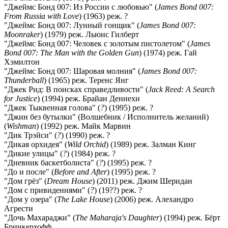
"Джеймс Бонд 007: Из России с любовью" (
James Bond 007:
From Russia with Love
) (1963) реж. ?
"Джеймс Бонд 007: Лунный гонщик" (
James Bond 007:
Moonraker
) (1979) реж. Льюис Гилберт
"Джеймс Бонд 007: Человек с золотым пистолетом" (
James
Bond 007: The Man with the Golden Gun
) (1974) реж. Гай
Хэмилтон
"Джеймс Бонд 007: Шаровая молния" (
James Bond 007:
Thunderball
) (1965) реж. Теренс Янг
"Джек Рид: В поисках справедливости" (
Jack Reed: A Search
for Justice
) (1994) реж. Брайан Деннехи
"Джек Тыквенная голова" (
?
) (1995) реж. ?
"Джин без бутылки" (Волшебник / Исполнитель желаний)
(
Wishman
) (1992) реж. Майк Марвин
"Дик Трэйси" (
?
) (1990) реж. ?
"Дикая орхидея" (
Wild Orchid
) (1989) реж. Залман Кинг
"Дикие улицы" (
?
) (1984) реж. ?
"Дневник баскетболиста" (
?
) (1995) реж. ?
"До и после" (
Before and After
) (1995) реж. ?
"Дом грёз" (
Dream House
) (2011) реж. Джим Шеридан
"Дом с привидениями" (
?
) (19??) реж. ?
"Дом у озера" (
The Lake House
) (2006) реж. Алехандро
Агрести
"Дочь Махараджи" (
The Maharaja's Daughter
) (1994) реж. Бёрт
Бринкерхофф