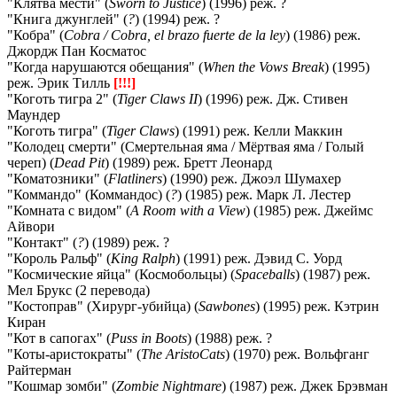
"Клятва мести" (
Sworn to Justice
) (1996) реж. ?
"Книга джунглей" (
?
) (1994) реж. ?
"Кобра" (
Cobra / Cobra, el brazo fuerte de la ley
) (1986) реж.
Джордж Пан Косматос
"Когда нарушаются обещания" (
When the Vows Break
) (1995)
реж. Эрик Тилль
[!!!]
"Коготь тигра 2" (
Tiger Claws II
) (1996) реж. Дж. Стивен
Маундер
"Коготь тигра" (
Tiger Claws
) (1991) реж. Келли Маккин
"Колодец смерти" (Смертельная яма / Мёртвая яма / Голый
череп) (
Dead Pit
) (1989) реж. Бретт Леонард
"Коматозники" (
Flatliners
) (1990) реж. Джоэл Шумахер
"Коммандо" (Коммандос) (
?
) (1985) реж. Марк Л. Лестер
"Комната с видом" (
A Room with a View
) (1985) реж. Джеймс
Айвори
"Контакт" (
?
) (1989) реж. ?
"Король Ральф" (
King Ralph
) (1991) реж. Дэвид С. Уорд
"Космические яйца" (Космобольцы) (
Spaceballs
) (1987) реж.
Мел Брукс (2 перевода)
"Костоправ" (Хирург-убийца) (
Sawbones
) (1995) реж. Кэтрин
Киран
"Кот в сапогах" (
Puss in Boots
) (1988) реж. ?
"Коты-аристократы" (
The AristoCats
) (1970) реж. Вольфганг
Райтерман
"Кошмар зомби" (
Zombie Nightmare
) (1987) реж. Джек Брэвман