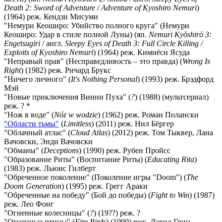
Death 2: Sword of Adventure / Adventure of Kyoshiro Nemuri
)
(1964) реж. Кендзи Мисуми
"Немури Кеоширо: Убийство полного круга" (Немури
Кеоширо: Удар в стиле полной Луны) (яп.
Nemuri Kyōshirō 3:
Engetsugiri
/ англ.
Sleepy Eyes of Death 3: Full Circle Killing /
Exploits of Kyoshiro Nemuri
) (1964) реж. Кимиёси Ясуда
"Неправый прав" (Несправедливость – это правда) (
Wrong Is
Right
) (1982) реж. Ричард Брукс
"Ничего личного" (
It's Nothing Personal
) (1993) реж. Брэдфорд
Мэй
"Новые приключения Винни Пуха" (
?
) (1988) (мультсериал)
реж. ? *
"Нож в воде" (
Nóz w wodzie
) (1962) реж. Роман Полански
"Области тьмы"
(
Limitless
) (2011) реж. Нил Бёргер
"Облачный атлас" (
Cloud Atlas
) (2012) реж. Том Тыквер, Лана
Вачовски, Энди Вачовски
"Обманы" (
Deceptions
) (1990) реж. Рубен Пройсс
"Образование Риты" (Воспитание Риты) (
Educating Rita
)
(1983) реж. Льюис Гилберт
"Обреченное поколение" (Поколение игры "Doom") (
The
Doom Generation
) (1995) реж. Грегг Араки
"Обреченные на победу" (Бой до победы) (
Fight to Win
) (1987)
реж. Лео Фонг
"Огненные колесницы" (
?
) (19??) реж. ?
"Огненные птицы" (
Fire Birds
) (1990) реж. Дэвид Грин