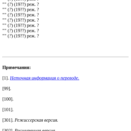
"" (
?
) (19??) реж. ?
"" (
?
) (19??) реж. ?
"" (
?
) (19??) реж. ?
"" (
?
) (19??) реж. ?
"" (
?
) (19??) реж. ?
"" (
?
) (19??) реж. ?
"" (
?
) (19??) реж. ?
Примечания:
[1].
Неточная информация о переводе.
[99].
[100].
[101].
[301].
Режиссерская версия.
[302].
Расширенная версия.