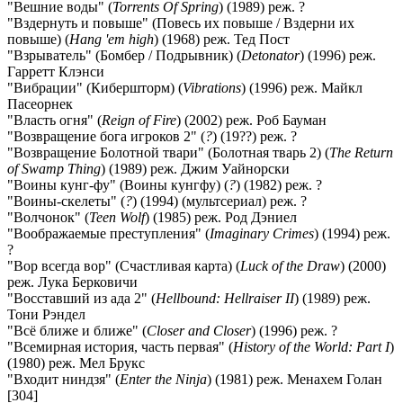
"Вешние воды" (
Torrents Of Spring
) (1989) реж. ?
"Вздернуть и повыше" (Повесь их повыше / Вздерни их
повыше) (
Hang 'em high
) (1968) реж. Тед Пост
"Взрыватель" (Бомбер / Подрывник) (
Detonator
) (1996) реж.
Гарретт Клэнси
"Вибрации" (Кибершторм) (
Vibrations
) (1996) реж. Майкл
Пасеорнек
"Власть огня" (
Reign of Fire
) (2002) реж. Роб Бауман
"Возвращение бога игроков 2" (
?
) (19??) реж. ?
"Возвращение Болотной твари" (Болотная тварь 2) (
The Return
of Swamp Thing
) (1989) реж. Джим Уайнорски
"Воины кунг-фу" (Воины кунгфу) (
?
) (1982) реж. ?
"Воины-скелеты" (
?
) (1994) (мультсериал) реж. ?
"Волчонок" (
Teen Wolf
) (1985) реж. Род Дэниел
"Воображаемые преступления" (
Imaginary Crimes
) (1994) реж.
?
"Вор всегда вор" (Счастливая карта) (
Luck of the Draw
) (2000)
реж. Лука Берковичи
"Восставший из ада 2" (
Hellbound: Hellraiser II
) (1989) реж.
Тони Рэндел
"Всё ближе и ближе" (
Closer and Closer
) (1996) реж. ?
"Всемирная история, часть первая" (
History of the World: Part I
)
(1980) реж. Мел Брукс
"Входит ниндзя" (
Enter the Ninja
) (1981) реж. Менахем Голан
[304]