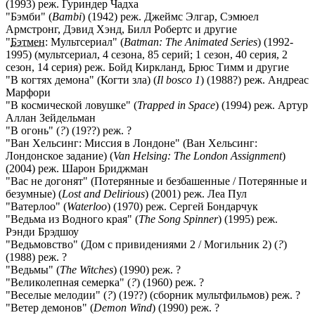
(1993) реж. Гуриндер Чадха
"Бэмби" (
Bambi
) (1942) реж. Джеймс Элгар, Сэмюел
Армстронг, Дэвид Хэнд, Билл Робертс и другие
"
Бэтмен
: Мультсериал" (
Batman: The Animated Series
) (1992-
1995) (мультсериал, 4 сезона, 85 серий; 1 сезон, 40 серия, 2
сезон, 14 серия) реж. Бойд Киркланд, Брюс Тимм и другие
"В когтях демона" (Когти зла) (
Il bosco 1
) (1988?) реж. Андреас
Марфори
"В космической ловушке" (
Trapped in Space
) (1994) реж. Артур
Аллан Зейдельман
"В огонь" (
?
) (19??) реж. ?
"Ван Хельсинг: Миссия в Лондоне" (Ван Хельсинг:
Лондонское задание) (
Van Helsing: The London Assignment
)
(2004) реж. Шарон Бриджман
"Вас не догонят" (Потерянные и безбашенные / Потерянные и
безумные) (
Lost and Delirious
) (2001) реж. Леа Пул
"Ватерлоо" (
Waterloo
) (1970) реж. Сергей Бондарчук
"Ведьма из Водного края" (
The Song Spinner
) (1995) реж.
Рэнди Брэдшоу
"Ведьмовство" (Дом с привидениями 2 / Могильник 2) (
?
)
(1988) реж. ?
"Ведьмы" (
The Witches
) (1990) реж. ?
"Великолепная семерка" (
?
) (1960) реж. ?
"Веселые мелодии" (
?
) (19??) (сборник мультфильмов) реж. ?
"Ветер демонов" (
Demon Wind
) (1990) реж. ?