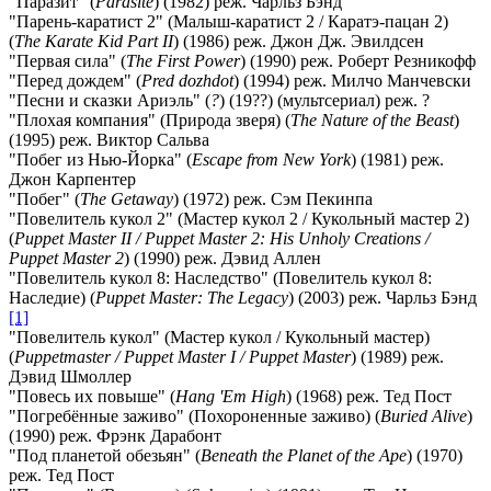
"Паразит" (
Parasite
) (1982) реж. Чарльз Бэнд
"Парень-каратист 2" (Малыш-каратист 2 / Каратэ-пацан 2)
(
The Karate Kid Part II
) (1986) реж. Джон Дж. Эвилдсен
"Первая сила" (
The First Power
) (1990) реж. Роберт Резникофф
"Перед дождем" (
Pred dozhdot
) (1994) реж. Милчо Манчевски
"Песни и сказки Ариэль" (
?
) (19??) (мультсериал) реж. ?
"Плохая компания" (Природа зверя) (
The Nature of the Beast
)
(1995) реж. Виктор Сальва
"Побег из Нью-Йорка" (
Escape from New York
) (1981) реж.
Джон Карпентер
"Побег" (
The Getaway
) (1972) реж. Сэм Пекинпа
"Повелитель кукол 2" (Мастер кукол 2 / Кукольный мастер 2)
(
Puppet Master II / Puppet Master 2: His Unholy Creations /
Puppet Master 2
) (1990) реж. Дэвид Аллен
"Повелитель кукол 8: Наследство" (Повелитель кукол 8:
Наследие) (
Puppet Master: The Legacy
) (2003) реж. Чарльз Бэнд
[1]
"Повелитель кукол" (Мастер кукол / Кукольный мастер)
(
Puppetmaster / Puppet Master I / Puppet Master
) (1989) реж.
Дэвид Шмоллер
"Повесь их повыше" (
Hang 'Em High
) (1968) реж. Тед Пост
"Погребённые заживо" (Похороненные заживо) (
Buried Alive
)
(1990) реж. Фрэнк Дарабонт
"Под планетой обезьян" (
Beneath the Planet of the Ape
) (1970)
реж. Тед Пост