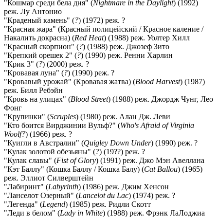
"Кошмар среди бела дня" (
Nightmare in the Daylight
) (1992)
реж. Лу Антонио
"Краденый камень" (
?
) (1972) реж. ?
"Красная жара" (Красный полицейский / Красное каление /
Накалить докрасна) (
Red Heat
) (1988) реж. Уолтер Хилл
"Красный скорпион" (
?
) (1988) реж. Джозеф Зито
"Крепкий орешек 2" (
?
) (1990) реж. Ренни Харлин
"Крик 3" (
?
) (2000) реж. ?
"Кровавая луна" (
?
) (1990) реж. ?
"Кровавый урожай" (Кровавая жатва) (
Blood Harvest
) (1987)
реж. Билл Ребэйн
"Кровь на улицах" (
Blood Street
) (1988) реж. Джордж Чунг, Лео
Фонг
"Крупинки" (
Scruples
) (1980) реж. Алан Дж. Леви
"Кто боится Вирджинии Вульф?" (
Who's Afraid of Virginia
Woolf?
) (1966) реж. ?
"Куигли в Австралии" (
Quigley Down Under
) (1990) реж. ?
"Кулак золотой обезьяны" (
?
) (19??) реж. ?
"Кулак славы" (
Fist of Glory
) (1991) реж. Джо Мэн Авеллана
"Кэт Баллу" (Кошка Баллу / Кошка Балу) (
Cat Ballou
) (1965)
реж. Эллиот Силверштейн
"Лабиринт" (
Labyrinth
) (1986) реж. Джим Хенсон
"Ланселот Озерный" (
Lancelot du Lac
) (1974) реж. ?
"Легенда" (
Legend
) (1985) реж. Ридли Скотт
"Леди в белом" (
Lady in White
) (1988) реж. Фрэнк ЛаЛоджиа