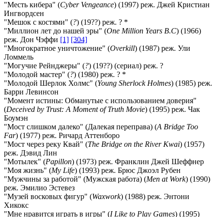
"Месть кибера" (
Cyber Vengeance
) (1997) реж. Джей Кристиан
Ингвордсен
"Мешок с костями" (
?
) (19??) реж. ? *
"Миллион лет до нашей эры" (
One Million Years B.C
) (1966)
реж. Дон Чэффи
[1]
[304]
"Многократное уничтожение" (
Overkill
) (1987) реж. Ули
Ломмель
"Могучие Рейнджеры" (
?
) (19??) (сериал) реж. ?
"Молодой мастер" (
?
) (1980) реж. ? *
"Молодой Шерлок Холмс" (
Young Sherlock Holmes
) (1985) реж.
Барри Левинсон
"Момент истины: Обманутые с использованием доверия"
(
Deceived by Trust: A Moment of Truth Movie
) (1995) реж. Чак
Боумэн
"Мост слишком далеко" (Далекая переправа) (
A Bridge Too
Far
) (1977) реж. Ричард Аттенборо
"Мост через реку Квай" (
The Bridge on the River Kwai
) (1957)
реж. Дэвид Лин
"Мотылек" (
Papillon
) (1973) реж. Франклин Джей Шеффнер
"Моя жизнь" (
My Life
) (1993) реж. Брюс Джоэл Рубен
"Мужчины за работой" (Мужская работа) (
Men at Work
) (1990)
реж. Эмилио Эстевез
"Музей восковых фигур" (
Waxwork
) (1988) реж. Энтони
Хикокс
"Мне нравится играть в игры" (
I Like to Play Games
) (1995)