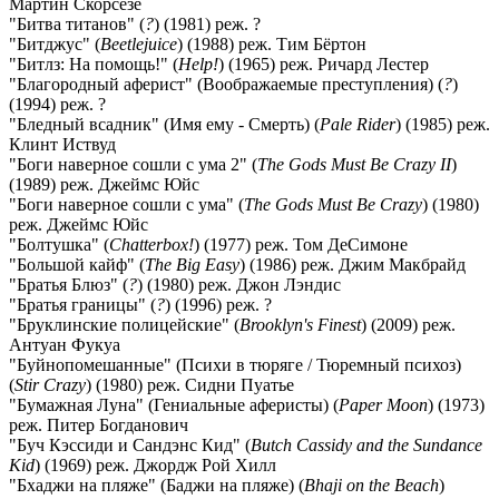
Мартин Скорсезе
"Битва титанов" (
?
) (1981) реж. ?
"Битджус" (
Beetlejuice
) (1988) реж. Тим Бёртон
"Битлз: На помощь!" (
Help!
) (1965) реж. Ричард Лестер
"Благородный аферист" (Воображаемые преступления) (
?
)
(1994) реж. ?
"Бледный всадник" (Имя ему - Смерть) (
Pale Rider
) (1985) реж.
Клинт Иствуд
"Боги наверное сошли с ума 2" (
The Gods Must Be Crazy II
)
(1989) реж. Джеймс Юйс
"Боги наверное сошли с ума" (
The Gods Must Be Crazy
) (1980)
реж. Джеймс Юйс
"Болтушка" (
Chatterbox!
) (1977) реж. Том ДеСимоне
"Большой кайф" (
The Big Easy
) (1986) реж. Джим Макбрайд
"Братья Блюз" (
?
) (1980) реж. Джон Лэндис
"Братья границы" (
?
) (1996) реж. ?
"Бруклинские полицейские" (
Brooklyn's Finest
) (2009) реж.
Антуан Фукуа
"Буйнопомешанные" (Психи в тюряге / Тюремный психоз)
(
Stir Crazy
) (1980) реж. Сидни Пуатье
"Бумажная Луна" (Гениальные аферисты) (
Paper Moon
) (1973)
реж. Питер Богданович
"Буч Кэссиди и Сандэнс Кид" (
Butch Cassidy and the Sundance
Kid
) (1969) реж. Джордж Рой Хилл
"Бхаджи на пляже" (Баджи на пляже) (
Bhaji on the Beach
)