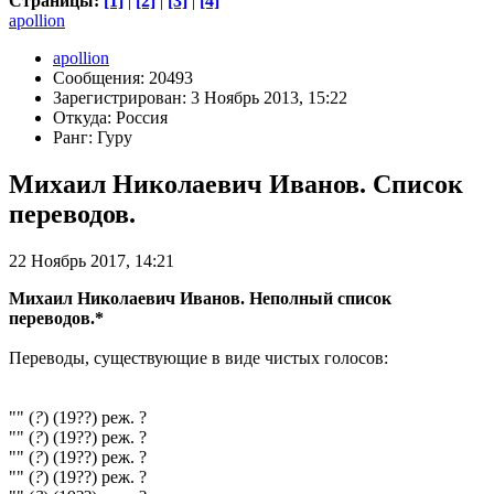
Страницы:
[1]
|
[2]
|
[3]
|
[4]
apollion
apollion
Сообщения: 20493
Зарегистрирован: 3 Ноябрь 2013, 15:22
Откуда: Россия
Ранг: Гуру
Михаил Николаевич Иванов. Список
переводов.
22 Ноябрь 2017, 14:21
Михаил Николаевич Иванов. Неполный список
переводов.*
Переводы, существующие в виде чистых голосов:
"" (
?
) (19??) реж. ?
"" (
?
) (19??) реж. ?
"" (
?
) (19??) реж. ?
"" (
?
) (19??) реж. ?