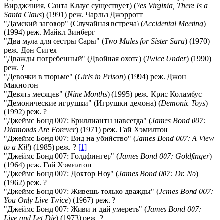
Вирджиния, Санта Клаус существует) (
Yes Virginia, There Is a
Santa Claus
) (1991) реж. Чарльз Джэрротт
"Дамский заговор" (Случайная встреча) (
Accidental Meeting
)
(1994) реж. Майкл Зинберг
"Два мула для сестры Сары" (
Two Mules for Sister Sara
) (1970)
реж. Дон Сигел
"Дважды погребенный" (Двойная охота) (
Twice Under
) (1990)
реж. ?
"Девочки в тюрьме" (
Girls in Prison
) (1994) реж. Джон
Макнотон
"Девять месяцев" (
Nine Months
) (1995) реж. Крис Коламбус
"Демонические игрушки" (Игрушки демона) (
Demonic Toys
)
(1992) реж. ?
"Джеймс Бонд 007: Бриллианты навсегда" (
James Bond 007:
Diamonds Are Forever
) (1971) реж. Гай Хэмилтон
"Джеймс Бонд 007: Вид на убийство" (
James Bond 007: A View
to a Kill
) (1985) реж. ?
[1]
"Джеймс Бонд 007: Голдфингер" (
James Bond 007: Goldfinger
)
(1964) реж. Гай Хэмилтон
"Джеймс Бонд 007: Доктор Ноу" (
James Bond 007: Dr. No
)
(1962) реж. ?
"Джеймс Бонд 007: Живешь только дважды" (
James Bond 007:
You Only Live Twice
) (1967) реж. ?
"Джеймс Бонд 007: Живи и дай умереть" (
James Bond 007:
Live and Let Die
) (1973) реж. ?