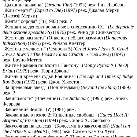
"Дыхание дракона" (
Dragon Fire
) (1993) реж. Рик Якобсон
"Жди смерти" (
Expect to Die
) (1997) реж. Джалал Мерхи
(Джозеф Мерхи)
"Желтая борода" (
?
) (1983) реж. ?
"Женщины, депортированные в спецсекцию СС" (
Le deportate
della sezione speciale SS
) (1976) реж. Рино ди Сильвестро
"Жестокая расплата" (Опасное неблагоразумие) (
Dangerous
Indiscretion
) (1995) реж. Ричард Клеттер
"Жестокие челюсти" (Челюсти 5) (
Cruel Jaws / Jaws 5: Cruel
Jaws / Jaws 5 / The Beast / Fauci Crudeli - Cruel Jaws
) (1995)
реж. Бруно Маттеи
"Житие Брайана по Монти Пайтону" (
Monty Python's Life Of
Brian
) (1979) реж. Терри Джонс
"Жизнь и времена судьи Роя Бина" (
The Life and Times of Judge
Roy Bean
) (1972) реж. Джон Хьюстон
"За пределами звезд" (Под звездами) (
Beyond the Stars
) (1989)
реж. ?
"Зависимость" (Влечение) (
The Addiction
) (1995) реж. Абель
Феррара
"Завоевание Земли" (
?
) (1981) реж. ?
"Закованные в пекло 2: Лишенные свободы" (
Caged Heat II:
Stripped of Freedom
) (1994) реж. Сирио Х. Сантьяго
"Закусочная на колесах" (Колесами по закусочной) (
Kuai can
che / Wheels on Meals
) (1984) реж. Саммо Кам-бо Хунг
"Замороженный калифорниец" (Парень из Энсино / Человек