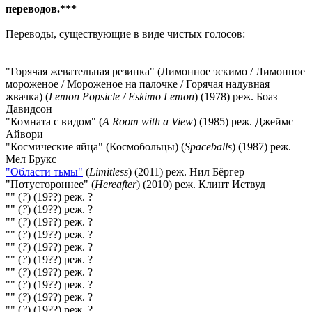
переводов.***
Переводы, существующие в виде чистых голосов:
"Горячая жевательная резинка" (Лимонное эскимо / Лимонное
мороженое / Мороженое на палочке / Горячая надувная
жвачка) (
Lemon Popsicle / Eskimo Lemon
) (1978) реж. Боаз
Давидсон
"Комната с видом" (
A Room with a View
) (1985) реж. Джеймс
Айвори
"Космические яйца" (Космобольцы) (
Spaceballs
) (1987) реж.
Мел Брукс
"Области тьмы"
(
Limitless
) (2011) реж. Нил Бёргер
"Потустороннее" (
Hereafter
) (2010) реж. Клинт Иствуд
"" (
?
) (19??) реж. ?
"" (
?
) (19??) реж. ?
"" (
?
) (19??) реж. ?
"" (
?
) (19??) реж. ?
"" (
?
) (19??) реж. ?
"" (
?
) (19??) реж. ?
"" (
?
) (19??) реж. ?
"" (
?
) (19??) реж. ?
"" (
?
) (19??) реж. ?
"" (
?
) (19??) реж. ?