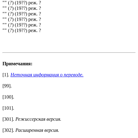
"" (
?
) (19??) реж. ?
"" (
?
) (19??) реж. ?
"" (
?
) (19??) реж. ?
"" (
?
) (19??) реж. ?
"" (
?
) (19??) реж. ?
"" (
?
) (19??) реж. ?
Примечания:
[1].
Неточная информация о переводе.
[99].
[100].
[101].
[301].
Режиссерская версия.
[302].
Расширенная версия.