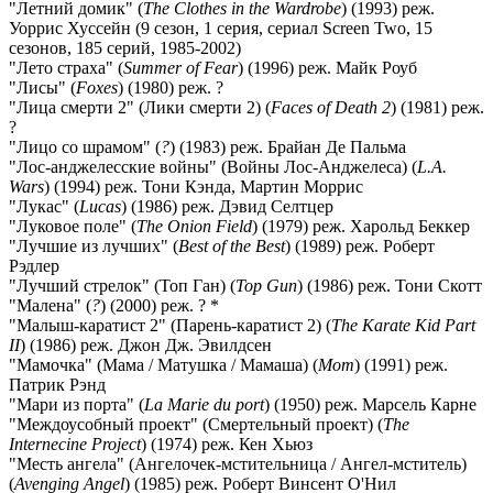
"Летний домик" (
The Clothes in the Wardrobe
) (1993) реж.
Уоррис Хуссейн (9 сезон, 1 серия, сериал Screen Two, 15
сезонов, 185 серий, 1985-2002)
"Лето страха" (
Summer of Fear
) (1996) реж. Майк Роуб
"Лисы" (
Foxes
) (1980) реж. ?
"Лица смерти 2" (Лики смерти 2) (
Faces of Death 2
) (1981) реж.
?
"Лицо со шрамом" (
?
) (1983) реж. Брайан Де Пальма
"Лос-анджелесские войны" (Войны Лос-Анджелеса) (
L.A.
Wars
) (1994) реж. Тони Кэнда, Мартин Моррис
"Лукас" (
Lucas
) (1986) реж. Дэвид Селтцер
"Луковое поле" (
The Onion Field
) (1979) реж. Харольд Беккер
"Лучшие из лучших" (
Best of the Best
) (1989) реж. Роберт
Рэдлер
"Лучший стрелок" (Топ Ган) (
Top Gun
) (1986) реж. Тони Скотт
"Малена" (
?
) (2000) реж. ? *
"Малыш-каратист 2" (Парень-каратист 2) (
The Karate Kid Part
II
) (1986) реж. Джон Дж. Эвилдсен
"Мамочка" (Мама / Матушка / Мамаша) (
Mom
) (1991) реж.
Патрик Рэнд
"Мари из порта" (
La Marie du port
) (1950) реж. Марсель Карне
"Междоусобный проект" (Смертельный проект) (
The
Internecine Project
) (1974) реж. Кен Хьюз
"Месть ангела" (Ангелочек-мстительница / Ангел-мститель)
(
Avenging Angel
) (1985) реж. Роберт Винсент О'Нил