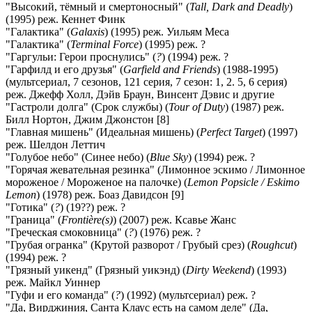
"Высокий, тёмный и смертоносный" (
Tall, Dark and Deadly
)
(1995) реж. Кеннет Финк
"Галактика" (
Galaxis
) (1995) реж. Уильям Меса
"Галактика" (
Terminal Force
) (1995) реж. ?
"Гаргульи: Герои проснулись" (
?
) (1994) реж. ?
"Гарфилд и его друзья" (
Garfield and Friends
) (1988-1995)
(мультсериал, 7 сезонов, 121 серия, 7 сезон: 1, 2. 5, 6 серия)
реж. Джефф Холл, Дэйв Браун, Винсент Дэвис и другие
"Гастроли долга" (Срок службы) (
Tour of Duty
) (1987) реж.
Билл Нортон, Джим Джонстон [8]
"Главная мишень" (Идеальная мишень) (
Perfect Target
) (1997)
реж. Шелдон Леттич
"Голубое небо" (Синее небо) (
Blue Sky
) (1994) реж. ?
"Горячая жевательная резинка" (Лимонное эскимо / Лимонное
мороженое / Мороженое на палочке) (
Lemon Popsicle / Eskimo
Lemon
) (1978) реж. Боаз Давидсон [9]
"Готика" (
?
) (19??) реж. ?
"Граница" (
Frontière(s)
) (2007) реж. Ксавье Жанс
"Греческая смоковница" (
?
) (1976) реж. ?
"Грубая огранка" (Крутой разворот / Грубый срез) (
Roughcut
)
(1994) реж. ?
"Грязный уикенд" (Грязный уикэнд) (
Dirty Weekend
) (1993)
реж. Майкл Уиннер
"Гуфи и его команда" (
?
) (1992) (мультсериал) реж. ?
"Да, Вирджиния, Санта Клаус есть на самом деле" (Да,