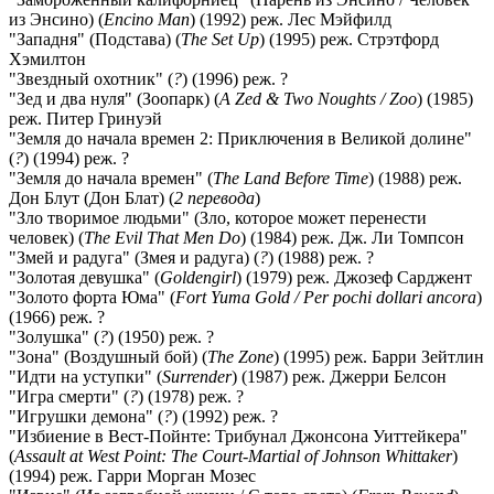
из Энсино) (
Encino Man
) (1992) реж. Лес Мэйфилд
"Западня" (Подстава) (
The Set Up
) (1995) реж. Стрэтфорд
Хэмилтон
"Звездный охотник" (
?
) (1996) реж. ?
"Зед и два нуля" (Зоопарк) (
A Zed & Two Noughts / Zoo
) (1985)
реж. Питер Гринуэй
"Земля до начала времен 2: Приключения в Великой долине"
(
?
) (1994) реж. ?
"Земля до начала времен" (
The Land Before Time
) (1988) реж.
Дон Блут (Дон Блат) (
2 перевода
)
"Зло творимое людьми" (Зло, которое может перенести
человек) (
The Evil That Men Do
) (1984) реж. Дж. Ли Томпсон
"Змей и радуга" (Змея и радуга) (
?
) (1988) реж. ?
"Золотая девушка" (
Goldengirl
) (1979) реж. Джозеф Сарджент
"Золото форта Юма" (
Fort Yuma Gold / Per pochi dollari ancora
)
(1966) реж. ?
"Золушка" (
?
) (1950) реж. ?
"Зона" (Воздушный бой) (
The Zone
) (1995) реж. Барри Зейтлин
"Идти на уступки" (
Surrender
) (1987) реж. Джерри Белсон
"Игра смерти" (
?
) (1978) реж. ?
"Игрушки демона" (
?
) (1992) реж. ?
"Избиение в Вест-Пойнте: Трибунал Джонсона Уиттейкера"
(
Assault at West Point: The Court-Martial of Johnson Whittaker
)
(1994) реж. Гарри Морган Мозес