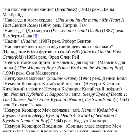
"На последнем дыхании" (
Breathless
) (1983) реж. Джим
Макбрайд
"Навсегда в моем сердце" (
Sha shou hu die meng / My Heart Is
That Eternal Rose
) (1989) реж. Патрик Там
"Навсегда" (До смерти) (
Per sempre / Until Death
) (1987) реж.
Ламберто Бава
[6]
"Надин" (
Nadine
) (1987) реж. Роберт Бентон
"Нападение шестидесятифутовой девушки с обложки"
(Нападение 60-ти футовых секс-бомб) (
Attack of the 60 Foot
Centerfold
) (1995) реж. Фред Олен Рэй
"Невоспитанный принц и мальчик для порки" (Мальчик для
порки) (
The Whipping Boy / Prince Brat and the Whipping Boy
)
(1994) реж. Сид Маккартни
"Неглубокая могила" (
Shallow Grave
) (1994) реж. Дэнни Бойл
"Немури Кеоширо: Китайский нефрит" (Немури Кьёсиро:
Китайский нефрит / Немури Кьёширо: Китайский нефрит)
(яп.
Nemuri Kyōshirō 1: Sappocho
/ англ.
Sleepy Eyes of Death 1:
The Chinese Jade / Enter Kyoshiro Nemuri, the Swordsman
) (1963)
реж. Токудзо Танака
"Немури Кеоширо: Меч соблазна" (яп.
Nemuri Kyōshirō 4:
Joyoken
/ англ.
Sleepy Eyes of Death 4: Sword of Seduction /
Kyoshiro Nemuri at Bay
) (1964) реж. Кадзуо Икихиро
"Немури Кеоширо: Поединок" (Сонные глаза смерти: Меч
мести) (яп.
Nemuri Kyōshirō 2: Shōbu
/ англ.
Sleepy Eyes of