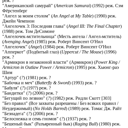
реж. ?
"Американский самурай" (
American Samurai
) (1992) реж. Сэм
Фёрстенберг
"Ангел за моим столом" (
An Angel at My Table
) (1990) реж.
Джейн Чемпион
"Ангелочек 3: Последняя глава" (
Angel III: The Final Chapter
)
(1988) реж. Том ДеСимоне
"Ангелочек-мстительница" (Месть ангела / Ангел-мститель)
(
Avenging Angel
) (1985) реж. Роберт Винсент О'Нил
"Ангелочек" (
Angel
) (1984) реж. Роберт Винсент О'Нил
"Апперкот" (Подбитый глаз) (
Uppercut / The Mouse
) (1996)
реж. ?
"Армикрон в незаконной власти" (Армикрон) (
Power King /
Armicron in Outlaw Power / Armicron
) (1995) реж. Хьюнг-раэ
Шим
"Артур" (
?
) (1981) реж. ?
"Бабочка и меч" (
Butterfly & Sword
) (1993) реж. ?
"Бабуля" (
?
) (19??) реж. ?
"Бандитки" (
?
) (2006) реж. ?
"Бегущий по лезвию" (
?
) (1982) реж. Ридли Скотт [303]
"Без правил" (Все захваты разрешены / Без всяких правил /
Неудержимый) (
No Holds Barred
) (1989) реж. Томас Дж. Райт
"Безнадега" (
?
) (2006) реж. ?
"Белоснежка и семь гномов" (
?
) (1937) реж. ?
"Бешеный бык" (Разъяренный бык) (
Raging Bull
) (1980) реж.