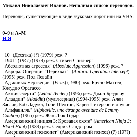
Михаил Николаевич Иванов. Неполный список переводов.
Переводы, существующие в виде звуковых дорог или на VHS:
0–9
и
А–М
Н-Я
"10" (Десятка) (
?
) (1979) реж. ?
"1941" (
1941
) (1979) реж. Стивен Спилберг
"Абсолютная агрессия" (
Absolute Aggression
) (1996) реж. ?
"Аврора: Операция "Перехват"" (
Aurora: Operation Intercept
)
(1995) реж. Пол Левайн
"Ад живых мертвецов" (
Virus
) (1980) реж. Бруно Маттеи,
Клаудио Фрагассо
"Акция смерти" (
Lethal Tender
) (1996) реж. Джон Брэдшоу
"Аладдин" (
Aladdin
) (мультсериал) (1994-1995) реж. Алан
Заслов, Боб Ладука, Тоби Шелтон, Карен Питерсон и другие
"Альфавилль" (
Alphaville, une étrange aventure de Lemmy
Caution
) (1965) реж. Жан-Люк Годар
"Американский ниндзя 3: Кровавая охота" (
American Ninja 3:
Blood Hunt
) (1989) реж. Седрик Сандстром
"Американский психопат" (Американский психоз) (
?
) (19??)