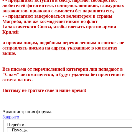
• • предлагают вступить в секту, партию, сообщество:
любителей фотосинтеза, солнцепоклонников, гламурных
визажистов, прыжков с самолета без парашюта etc.,
• • предлагают завербоваться волонтером в страны
Магриба, или же космодесантником во флот
Галактического Союза, чтобы воевать против армии
Крилей
и прочим лицам, подобным перечисленным в списке - не
отправлять письма на адреса, указанные в контактах
выше.
Все письма от перечисленной категории лиц попадают в
"Спам" автоматически, и будут удалены без прочтения и
ответа на них.
Поэтому не тратьте свое и наше время!
Администрация форума.
Закрыто
Перейти: