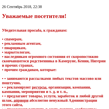
26 Сентябрь 2018, 22:38
Уважаемые посетители!
Убедительная просьба, к гражданам:
• спамерам,
• рекламным агентам,
• пиарщикам,
• маркетологам,
• наследникам огромного состояния от скоропостижно
скончавшегося родственника в Камеруне, Кении, Нигерии
и прочих странах,
• прочим гражданам, которые:
• • занимаются рассылками любых текстов массово или
поштучно,
• • рекламируют
ресурсы
, организации, компании,
кампании, мероприятия и т. д. и т. п.,
• • предлагают товары, услуги, заработок и любой другой
шлак,
априори
абсолютно ненужный Администрации
этого сайта,