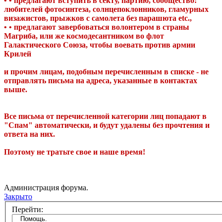
• • предлагают вступить в секту, партию, сообщество:
любителей фотосинтеза, солнцепоклонников, гламурных
визажистов, прыжков с самолета без парашюта etc.,
• • предлагают завербоваться волонтером в страны
Магриба, или же космодесантником во флот
Галактического Союза, чтобы воевать против армии
Крилей
и прочим лицам, подобным перечисленным в списке - не
отправлять письма на адреса, указанные в контактах
выше.
Все письма от перечисленной категории лиц попадают в
"Спам" автоматически, и будут удалены без прочтения и
ответа на них.
Поэтому не тратьте свое и наше время!
Администрация форума.
Закрыто
Перейти: