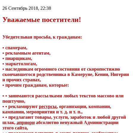
26 Сентябрь 2018, 22:38
Уважаемые посетители!
Убедительная просьба, к гражданам:
• спамерам,
• рекламным агентам,
• пиарщикам,
• маркетологам,
• наследникам огромного состояния от скоропостижно
скончавшегося родственника в Камеруне, Кении, Нигерии
и прочих странах,
• прочим гражданам, которые:
• • занимаются рассылками любых текстов массово или
поштучно,
• • рекламируют
ресурсы
, организации, компании,
кампании, мероприятия и т. д. и т. п.,
• • предлагают товары, услуги, заработок и любой другой
шлак,
априори
абсолютно ненужный Администрации
этого сайта,