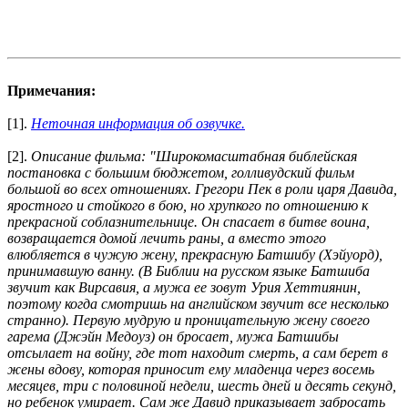
Примечания:
[1].
Неточная информация об озвучке.
[2].
Описание фильма: "Широкомасштабная библейская
постановка с большим бюджетом, голливудский фильм
большой во всех отношениях. Грегори Пек в роли царя Давида,
яростного и стойкого в бою, но хрупкого по отношению к
прекрасной соблазнительнице. Он спасает в битве воина,
возвращается домой лечить раны, а вместо этого
влюбляется в чужую жену, прекрасную Батшибу (Хэйуорд),
принимавшую ванну. (В Библии на русском языке Батшиба
звучит как Вирсавия, а мужа ее зовут Урия Хеттиянин,
поэтому когда смотришь на английском звучит все несколько
странно). Первую мудрую и проницательную жену своего
гарема (Джэйн Медоуз) он бросает, мужа Батшибы
отсылает на войну, где тот находит смерть, а сам берет в
жены вдову, которая приносит ему младенца через восемь
месяцев, три с половиной недели, шесть дней и десять секунд,
но ребенок умирает. Сам же Давид приказывает забросать