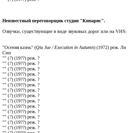
Неизвестный переговорщик студии "Кипарис".
Озвучки, существующие в виде звуковых дорог или на VHS:
"Осеняя казнь" (
Qiu Jue / Execution in Autumn
) (1972) реж. Ли
Син
"" (
?
) (19??) реж. ?
"" (
?
) (19??) реж. ?
"" (
?
) (19??) реж. ?
"" (
?
) (19??) реж. ?
"" (
?
) (19??) реж. ?
"" (
?
) (19??) реж. ?
"" (
?
) (19??) реж. ?
"" (
?
) (19??) реж. ?
"" (
?
) (19??) реж. ?
"" (
?
) (19??) реж. ?
"" (
?
) (19??) реж. ?
"" (
?
) (19??) реж. ?
"" (
?
) (19??) реж. ?
"" (
?
) (19??) реж. ?
"" (
?
) (19??) реж. ?