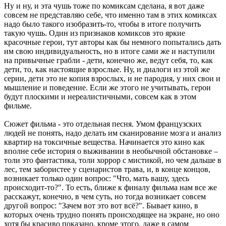
Ну и ну, и эта чушь тоже по комиксам сделана, я вот даже
совсем не представляю себе, что именно там в этих комиксах
надо было такого изобразить-то, чтобы в итоге получить
такую чушь. Один из признаков комиксов это яркие
красочные герои, тут авторы как бы немного попытались дать
им свою индивидуальность, но в итоге сами же и наступили
на привычные грабли - дети, конечно же, ведут себя, то, как
дети, то, как настоящие взрослые. Ну, и диалоги из этой же
серии, дети это не копия взрослых, и не пародия, у них свои и
мышление и поведение. Если же этого не учитывать, герои
будут плоскими и нереалистичными, совсем как в этом
фильме.
Сюжет фильма - это отдельная песня. Умом французских
людей не понять, надо делать им сканирование мозга и анализ
квартир на токсичные вещества. Начинается это кино как
вполне себе история о выживании в необычной обстановке –
толи это фантастика, толи хоррор с мистикой, но чем дальше в
лес, тем забористее у сценаристов трава, и, в конце концов,
возникает только один вопрос: "Что, мать вашу, здесь
происходит-то?". То есть, ближе к финалу фильма нам все же
расскажут, конечно, в чем суть, но тогда возникает совсем
другой вопрос: "Зачем вот это вот всё?". Бывает кино, в
которых очень трудно понять происходящее на экране, но оно
хотя бы красиво показано, кроме этого, даже в самом