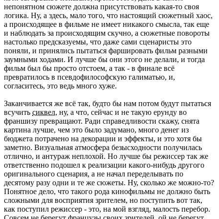
непонятном сюжете должна присутствовать какая-то своя
логика. Ну, а здесь, мало того, что настоящий сюжетный хаос,
а происходящее в фильме не имеет никакого смысла, так еще
и наблюдать за происходящим скучно, а сюжетные повороты
настолько предсказуемы, что даже сами сценаристы это
поняли, и принялись пытаться фаршировать фильм разными
заумными ходами. И лучше бы они этого не делали, и тогда
фильм был бы просто отстоем, а так - в финале всё
превратилось в псевдофилософскую галиматью, и,
согласитесь, это ведь много хуже.
Заканчивается же всё так, будто бы нам потом будут пытаться
всучить
сиквел
, ну, а что, сейчас и не такую ерунду во
франшизу превращают. Ради справедливости скажу, снята
картина лучше, чем это было задумано, много денег из
бюджета потрачено на декорации и эффекты, и это хотя бы
заметно. Визуальная атмосфера безысходности получилась
отлично, и антураж неплохой. Но лучше бы режиссер так же
ответственно подошел к реализации какого-нибудь другого
оригинального сценария, а не начал переделывать по
десятому разу одни и те же сюжеты. Ну, сколько же можно-то?
Понятное дело, что такого рода кинофильмы не должно быть
сложными для восприятия зрителем, но поступить вот так,
как поступил режиссер - это, на мой взгляд, малость перебор.
Совсем не берегут французы своих зрителей, ой не берегут.