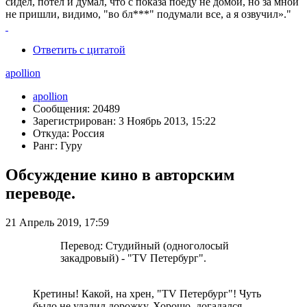
сидел, потел и думал, что с показа поеду не домой, но за мной
не пришли, видимо, "во бл***" подумали все, а я озвучил»."
Ответить с цитатой
apollion
apollion
Сообщения: 20489
Зарегистрирован: 3 Ноябрь 2013, 15:22
Откуда: Россия
Ранг: Гуру
Обсуждение кино в авторским
переводе.
21 Апрель 2019, 17:59
Перевод: Студийный (одноголосый
закадровый) - "TV Петербург".
Кретины! Какой, на хрен, "TV Петербург"! Чуть
было не удалил дорожку. Хорошо, догадался