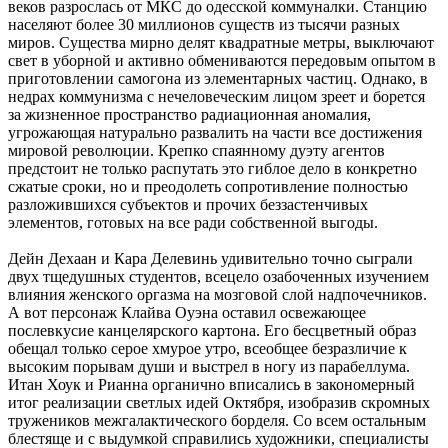
веков разрослась от МКС до одесской коммуналки. Станцию
населяют более 30 миллионов существ из тысячи разных
миров. Существа мирно делят квадратные метры, выключают
свет в уборной и активно обмениваются передовым опытом в
приготовлении самогона из элементарных частиц. Однако, в
недрах коммунизма с нечеловеческим лицом зреет и борется
за жизненное пространство радиационная аномалия,
угрожающая натурально развалить на части все достижения
мировой революции. Крепко спаянному дуэту агентов
предстоит не только распутать это гиблое дело в конкретно
сжатые сроки, но и преодолеть сопротивление полностью
разложившихся субъектов и прочих беззастенчивых
элементов, готовых на все ради собственной выгоды.
Дейн Дехаан и Кара Делевинь удивительно точно сыграли
двух тщедушных студентов, всецело озабоченных изучением
влияния женского оргазма на мозговой слой надпочечников.
А вот персонаж Клайва Оуэна оставил освежающее
послевкусие канцелярского картона. Его бесцветный образ
обещал только серое хмурое утро, всеобщее безразличие к
высоким порывам души и выстрел в ногу из парабеллума.
Итан Хоук и Рианна органично вписались в закономерный
итог реализации светлых идей Октября, изобразив скромных
тружеников межгалактического борделя. Со всем остальным
блестяще и с выдумкой справились художники, специалисты