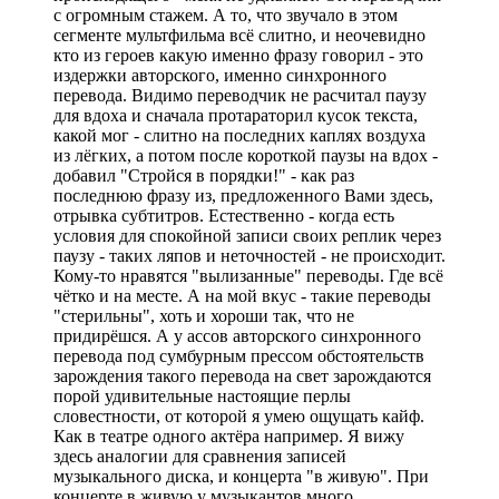
с огромным стажем. А то, что звучало в этом
сегменте мультфильма всё слитно, и неочевидно
кто из героев какую именно фразу говорил - это
издержки авторского, именно синхронного
перевода. Видимо переводчик не расчитал паузу
для вдоха и сначала протараторил кусок текста,
какой мог - слитно на последних каплях воздуха
из лёгких, а потом после короткой паузы на вдох -
добавил "Стройся в порядки!" - как раз
последнюю фразу из, предложенного Вами здесь,
отрывка субтитров. Естественно - когда есть
условия для спокойной записи своих реплик через
паузу - таких ляпов и неточностей - не происходит.
Кому-то нравятся "вылизанные" переводы. Где всё
чётко и на месте. А на мой вкус - такие переводы
"стерильны", хоть и хороши так, что не
придирёшся. А у ассов авторского синхронного
перевода под сумбурным прессом обстоятельств
зарождения такого перевода на свет зарождаются
порой удивительные настоящие перлы
словестности, от которой я умею ощущать кайф.
Как в театре одного актёра например. Я вижу
здесь аналогии для сравнения записей
музыкального диска, и концерта "в живую". При
концерте в живую у музыкантов много