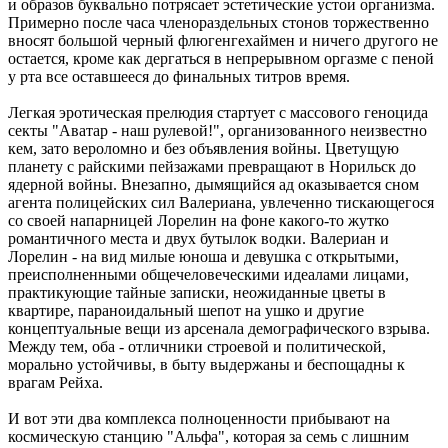
и образов буквально потрясает эстетические устои организма.
Примерно после часа членораздельных стонов торжественно
вносят большой черный флюгенгехаймен и ничего другого не
остается, кроме как дергаться в непрерывном оргазме с пеной
у рта все оставшееся до финальных титров время.
Легкая эротическая прелюдия стартует с массового геноцида
секты "Аватар - наш рулевой!", организованного неизвестно
кем, зато вероломно и без объявления войны. Цветущую
планету с райскими пейзажами превращают в Норильск до
ядерной войны. Внезапно, дымящийся ад оказывается сном
агента полицейских сил Валериана, увлеченно тискающегося
со своей напарницей Лорелин на фоне какого-то жутко
романтичного места и двух бутылок водки. Валериан и
Лорелин - на вид милые юноша и девушка с открытыми,
преисполненными общечеловеческими идеалами лицами,
практикующие тайные записки, неожиданные цветы в
квартире, параноидальный шепот на ушко и другие
концептуальные вещи из арсенала демографического взрыва.
Между тем, оба - отличники строевой и политической,
морально устойчивы, в быту выдержаны и беспощадны к
врагам Рейха.
И вот эти два комплекса полноценности прибывают на
космическую станцию "Альфа", которая за семь с лишним