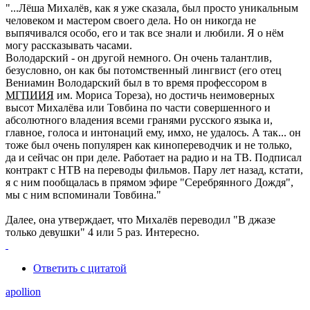
"...Лёша Михалёв, как я уже сказала, был просто уникальным
человеком и мастером своего дела. Но он никогда не
выпячивался особо, его и так все знали и любили. Я о нём
могу рассказывать часами.
Володарский - он другой немного. Он очень талантлив,
безусловно, он как бы потомственный лингвист (его отец
Вениамин Володарский был в то время профессором в
МГПИИЯ
им. Мориса Тореза), но достичь неимоверных
высот Михалёва или Товбина по части совершенного и
абсолютного владения всеми гранями русского языка и,
главное, голоса и интонаций ему, имхо, не удалось. А так... он
тоже был очень популярен как кинопереводчик и не только,
да и сейчас он при деле. Работает на радио и на ТВ. Подписал
контракт с НТВ на переводы фильмов. Пару лет назад, кстати,
я с ним пообщалась в прямом эфире "Серебрянного Дождя",
мы с ним вспоминали Товбина."
Далее, она утверждает, что Михалёв переводил "В джазе
только девушки" 4 или 5 раз. Интересно.
Ответить с цитатой
apollion