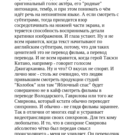
оригинальный голос актёра, его "родные"
интонации, тембр, и при этом понимать о чём
идёт речь на непонятном языке. А если смотреть с
субтитрами, тогда приходится взор
сосредотачивать на нижней части экрана, и
теряется способность воспринимать детали
кратинки изображения. И глаза устают. Ну и не
всем нравится, когда текст начитывают по
английским субтитрам, потому, что для таких
ценителей это не перевод фильма, а перевод
перевода. И не всем нравится, когда герой Такэси
Китано, например - говорит голосом
Джигарханяна. Ну и что? О вкусах не спорят. И
лично мне - столь же очевидно, что людям
привыкшим смотреть продукции студий
"Колобок" или там "Яблочный спас" будет
совершенно не в кайф смотреть фильмы в
переводе Володарского, Гаврилова или того же
Смирнова, который кстати обычно переводит
синхронно. И обычно - не глядя фильмы зараннее.
Так в отличии от многих ещё и устраивает
видеотрансляции своих синхронов. Для тех кому
любопытно. И то, что в синхроне Смирнова
абсолютно чётко был передан смысл
происходящего - меня не удивляет. Он переводчик