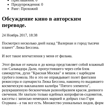
Приглашения: 0
Предупреждения: 0
Ранг: Прохожий
Обсуждение кино в авторским
переводе.
24 Ноябрь 2017, 18:38
Посмотрел несколько дней назад "Валериан и город тысячи
планет" Люка Бессона.
И вот такие впечатления у меня от фильма.
Этот фильм от начала и до конца представляет собой влажный
сон Сальвадора Дали, пропустившего через себя блок
самокруток, духи "Красная Москва" и мешок с карбидом
грубого помола. Но и это не оправдывает полет фантазии
режиссера и сценариста Люка Бессона, наконец-то выдавшего
космическую вакханалию калибра "Пятого элемента",
разукрашенную бесконечным разнообразием красок дневного
свечения. Не хватало только идейных копрофагов-содомитов,
кассеты с записью немецких маршей и добрых глаз Гэри
Олдмана - а так все есть. Множество уникальных видов, форм